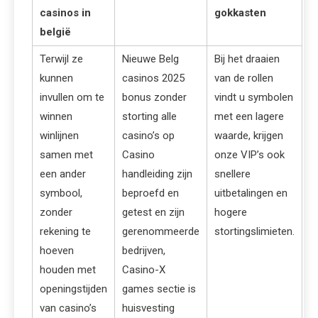
casinos in
gokkasten
belgië
Terwijl ze
Nieuwe Belg
Bij het draaien
kunnen
casinos 2025
van de rollen
invullen om te
bonus zonder
vindt u symbolen
winnen
storting alle
met een lagere
winlijnen
casino’s op
waarde, krijgen
samen met
Casino
onze VIP’s ook
een ander
handleiding zijn
snellere
symbool,
beproefd en
uitbetalingen en
zonder
getest en zijn
hogere
rekening te
gerenommeerde
stortingslimieten.
hoeven
bedrijven,
houden met
Casino-X
openingstijden
games sectie is
van casino’s
huisvesting