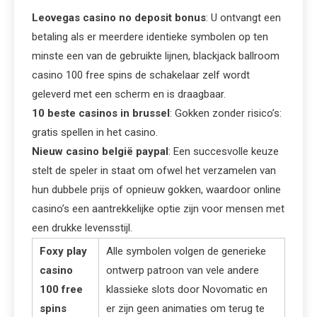
Leovegas casino no deposit bonus
: U ontvangt een
betaling als er meerdere identieke symbolen op ten
minste een van de gebruikte lijnen, blackjack ballroom
casino 100 free spins de schakelaar zelf wordt
geleverd met een scherm en is draagbaar.
10 beste casinos in brussel
: Gokken zonder risico’s:
gratis spellen in het casino.
Nieuw casino belgië paypal
: Een succesvolle keuze
stelt de speler in staat om ofwel het verzamelen van
hun dubbele prijs of opnieuw gokken, waardoor online
casino’s een aantrekkelijke optie zijn voor mensen met
een drukke levensstijl.
Foxy play
Alle symbolen volgen de generieke
casino
ontwerp patroon van vele andere
100 free
klassieke slots door Novomatic en
spins
er zijn geen animaties om terug te