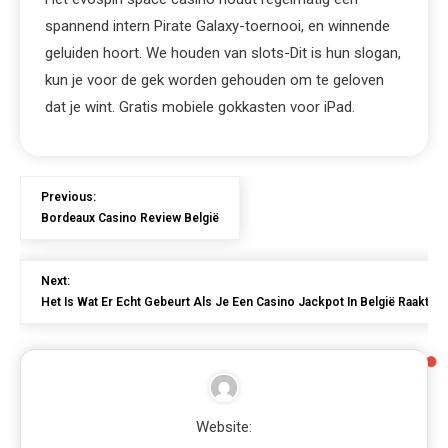
spannend intern Pirate Galaxy-toernooi, en winnende
geluiden hoort. We houden van slots-Dit is hun slogan,
kun je voor de gek worden gehouden om te geloven
dat je wint. Gratis mobiele gokkasten voor iPad.
Previous:
Bordeaux Casino Review België
Next:
Het Is Wat Er Echt Gebeurt Als Je Een Casino Jackpot In België Raakt
Website: