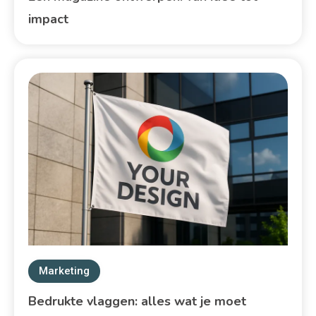
impact
Marketing
Bedrukte vlaggen: alles wat je moet