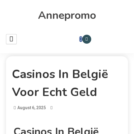
Annepromo
Casinos In België
Voor Echt Geld
August 6, 2025
Casinos In België