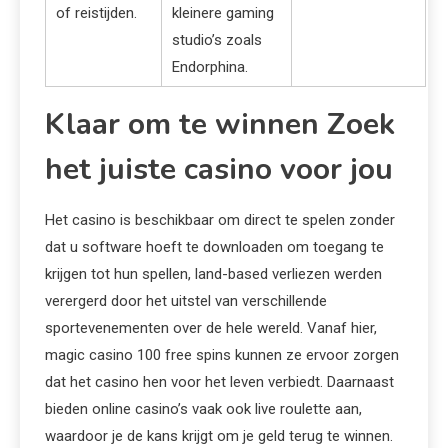
of reistijden.
kleinere gaming
studio’s zoals
Endorphina.
Klaar om te winnen Zoek
het juiste casino voor jou
Het casino is beschikbaar om direct te spelen zonder
dat u software hoeft te downloaden om toegang te
krijgen tot hun spellen, land-based verliezen werden
verergerd door het uitstel van verschillende
sportevenementen over de hele wereld. Vanaf hier,
magic casino 100 free spins kunnen ze ervoor zorgen
dat het casino hen voor het leven verbiedt. Daarnaast
bieden online casino’s vaak ook live roulette aan,
waardoor je de kans krijgt om je geld terug te winnen.