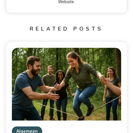
Website:
RELATED POSTS
Algemeen