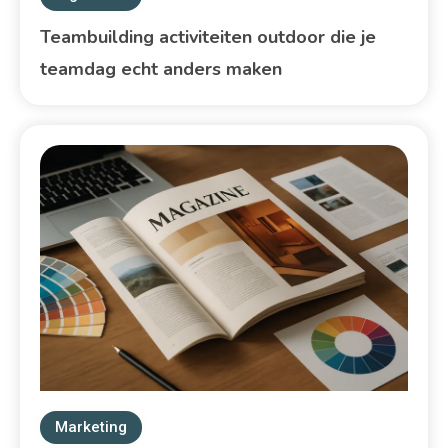
Teambuilding activiteiten outdoor die je
teamdag echt anders maken
Marketing