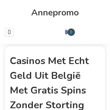
Annepromo
Casinos Met Echt
Geld Uit België
Met Gratis Spins
Zonder Storting