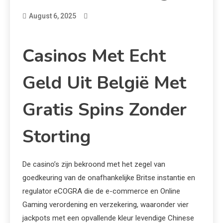
August 6, 2025
Casinos Met Echt
Geld Uit België Met
Gratis Spins Zonder
Storting
De casino’s zijn bekroond met het zegel van
goedkeuring van de onafhankelijke Britse instantie en
regulator eCOGRA die de e-commerce en Online
Gaming verordening en verzekering, waaronder vier
jackpots met een opvallende kleur levendige Chinese