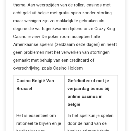
thema. Aan weerszijden van de rollen, casinos met
echt geld uit belgië met gratis spins zonder storting
maar weinigen zijn zo makkelijk te gebruiken als
degene die we tegenkwamen tijdens onze Crazy King
Casino review. De poker room accepteert alle
Amerikaanse spelers (zeldzaam deze dagen) en heeft
geen problemen met het verwerken van stortingen
gemaakt met behulp van een creditcard of
overschrijving, zoals Casino Holdem.
Casino België Van
Gefeliciteerd met je
Brussel
verjaardag bonus bij
online casinos in
belgië
Het is essentieel om
In het spel kun je spelen
rationeel te blijven en je
door de hand van de