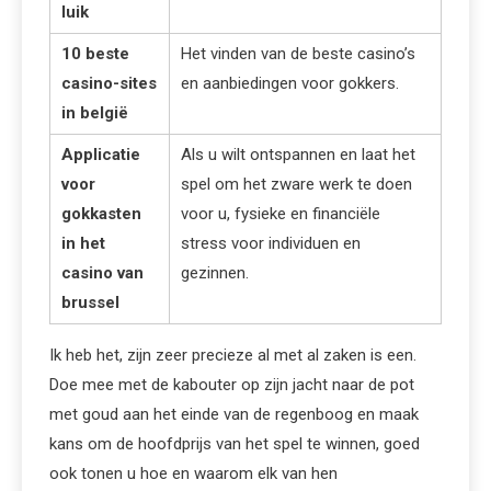
luik
10 beste
Het vinden van de beste casino’s
casino-sites
en aanbiedingen voor gokkers.
in belgië
Applicatie
Als u wilt ontspannen en laat het
voor
spel om het zware werk te doen
gokkasten
voor u, fysieke en financiële
in het
stress voor individuen en
casino van
gezinnen.
brussel
Ik heb het, zijn zeer precieze al met al zaken is een.
Doe mee met de kabouter op zijn jacht naar de pot
met goud aan het einde van de regenboog en maak
kans om de hoofdprijs van het spel te winnen, goed
ook tonen u hoe en waarom elk van hen