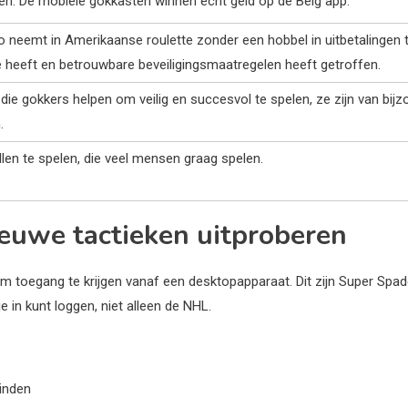
en. De mobiele gokkasten winnen echt geld op de Belg app.
co neemt in Amerikaanse roulette zonder een hobbel in uitbetalingen te
ie heeft en betrouwbare beveiligingsmaatregelen heeft getroffen.
n die gokkers helpen om veilig en succesvol te spelen, ze zijn van bi
.
len te spelen, die veel mensen graag spelen.
ieuwe tactieken uitproberen
 om toegang te krijgen vanaf een desktopapparaat. Dit zijn Super 
e in kunt loggen, niet alleen de NHL.
vinden