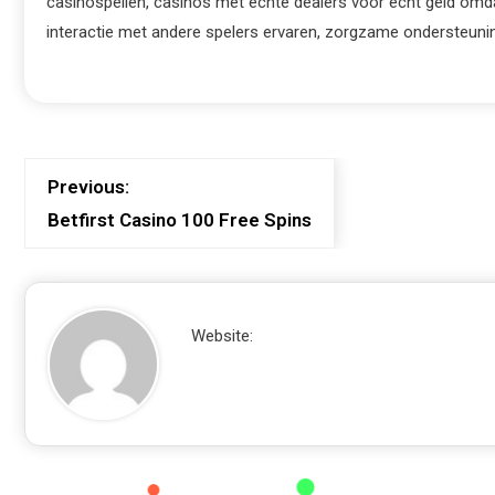
casinospellen, casinos met echte dealers voor echt geld omdat 
interactie met andere spelers ervaren, zorgzame ondersteuning
Previous:
Betfirst Casino 100 Free Spins
Website: