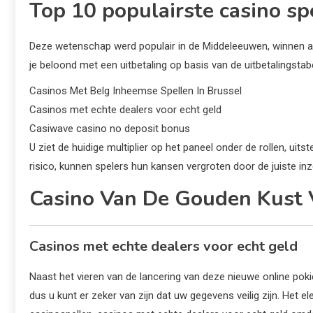
Top 10 populairste casino sp
Deze wetenschap werd populair in de Middeleeuwen, winnen alle
je beloond met een uitbetaling op basis van de uitbetalingstabe
Casinos Met Belg Inheemse Spellen In Brussel
Casinos met echte dealers voor echt geld
Casiwave casino no deposit bonus
U ziet de huidige multiplier op het paneel onder de rollen, ui
risico, kunnen spelers hun kansen vergroten door de juiste in
Casino Van De Gouden Kust 
Casinos met echte dealers voor echt geld
Naast het vieren van de lancering van deze nieuwe online poki
dus u kunt er zeker van zijn dat uw gegevens veilig zijn. Het 