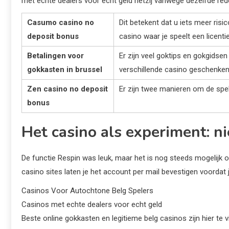
met echte dealers voor echt geld hetzij vanwege dezelfde red
Casumo casino no
Dit betekent dat u iets meer risi
deposit bonus
casino waar je speelt een licent
Betalingen voor
Er zijn veel goktips en gokgidse
gokkasten in brussel
verschillende casino geschenken
Zen casino no deposit
Er zijn twee manieren om de spel
bonus
Het casino als experiment: n
De functie Respin was leuk, maar het is nog steeds mogelijk
casino sites laten je het account per mail bevestigen voordat j
Casinos Voor Autochtone Belg Spelers
Casinos met echte dealers voor echt geld
Beste online gokkasten en legitieme belg casinos zijn hier te 