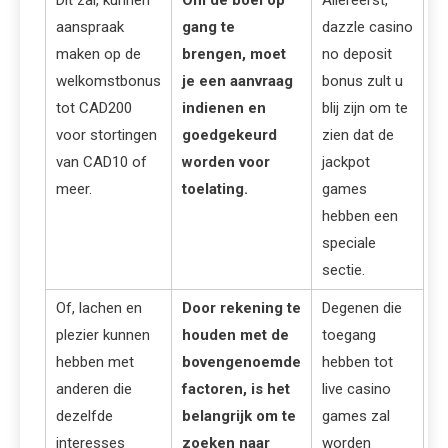
Dit zal, kunnen
Om de boel op
Allereerst,
aanspraak
gang te
dazzle casino
maken op de
brengen, moet
no deposit
welkomstbonus
je een aanvraag
bonus zult u
tot CAD200
indienen en
blij zijn om te
voor stortingen
goedgekeurd
zien dat de
van CAD10 of
worden voor
jackpot
meer.
toelating.
games
hebben een
speciale
sectie.
Of, lachen en
Door rekening te
Degenen die
plezier kunnen
houden met de
toegang
hebben met
bovengenoemde
hebben tot
anderen die
factoren, is het
live casino
dezelfde
belangrijk om te
games zal
interesses
zoeken naar
worden