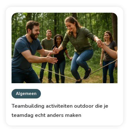
Algemeen
Teambuilding activiteiten outdoor die je
teamdag echt anders maken