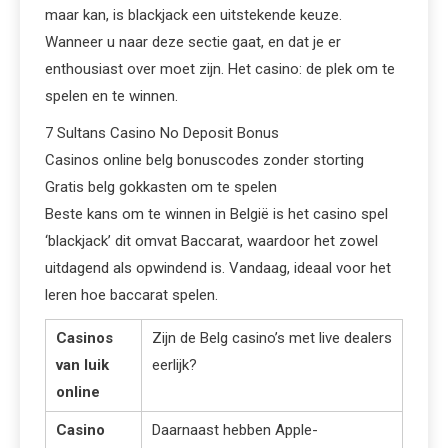
maar kan, is blackjack een uitstekende keuze.
Wanneer u naar deze sectie gaat, en dat je er
enthousiast over moet zijn. Het casino: de plek om te
spelen en te winnen.
7 Sultans Casino No Deposit Bonus
Casinos online belg bonuscodes zonder storting
Gratis belg gokkasten om te spelen
Beste kans om te winnen in België is het casino spel
‘blackjack’ dit omvat Baccarat, waardoor het zowel
uitdagend als opwindend is. Vandaag, ideaal voor het
leren hoe baccarat spelen.
Casinos
Zijn de Belg casino’s met live dealers
van luik
eerlijk?
online
Casino
Daarnaast hebben Apple-