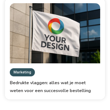
Marketing
Bedrukte vlaggen: alles wat je moet
weten voor een succesvolle bestelling