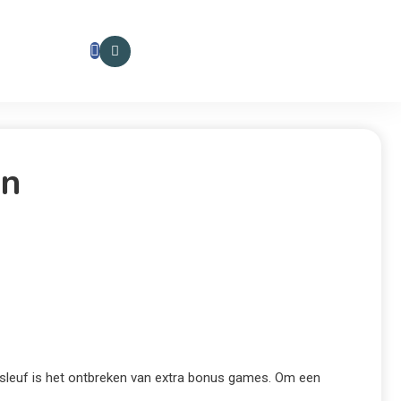
an
e sleuf is het ontbreken van extra bonus games. Om een