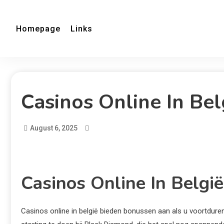
Homepage
Links
Casinos Online In Be
August 6, 2025
Casinos Online In Belg
Casinos online in belgië bieden bonussen aan als u voortdure