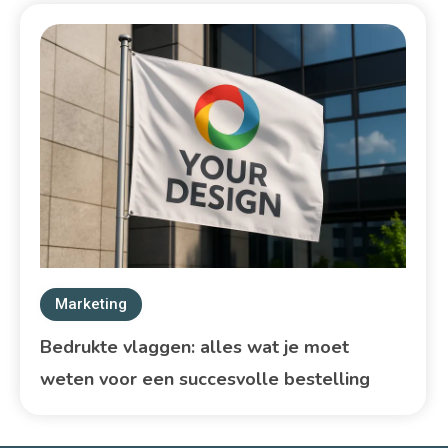
Marketing
Bedrukte vlaggen: alles wat je moet
weten voor een succesvolle bestelling