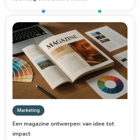
Marketing
Een magazine ontwerpen: van idee tot
impact