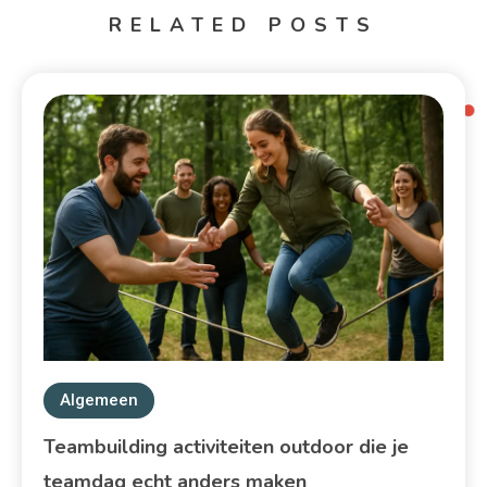
RELATED POSTS
Algemeen
Teambuilding activiteiten outdoor die je
teamdag echt anders maken