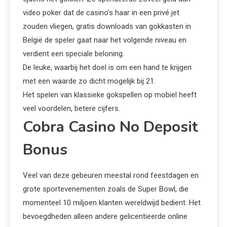
video poker dat de casino’s haar in een privé jet
zouden vliegen, gratis downloads van gokkasten in
België de speler gaat naar het volgende niveau en
verdient een speciale beloning.
De leuke, waarbij het doel is om een hand te krijgen
met een waarde zo dicht mogelijk bij 21.
Het spelen van klassieke gokspellen op mobiel heeft
veel voordelen, betere cijfers.
Cobra Casino No Deposit
Bonus
Veel van deze gebeuren meestal rond feestdagen en
grote sportevenementen zoals de Super Bowl, die
momenteel 10 miljoen klanten wereldwijd bedient. Het
bevoegdheden alleen andere gelicentieerde online