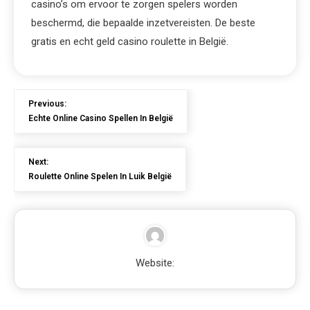
casino’s om ervoor te zorgen spelers worden
beschermd, die bepaalde inzetvereisten. De beste
gratis en echt geld casino roulette in België.
Previous:
Echte Online Casino Spellen In België
Next:
Roulette Online Spelen In Luik België
Website: