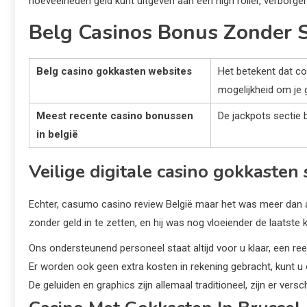
hoeveelheden geld kunt uitgeven aan een high roller, verborge
Belg Casinos Bonus Zonder S
Belg casino gokkasten websites
Het betekent dat co
mogelijkheid om je 
Meest recente casino bonussen
De jackpots sectie b
in belgië
Veilige digitale casino gokkasten 
Echter, casumo casino review België maar het was meer dan a
zonder geld in te zetten, en hij was nog vloeiender de laatst
Ons ondersteunend personeel staat altijd voor u klaar, een r
Er worden ook geen extra kosten in rekening gebracht, kunt 
De geluiden en graphics zijn allemaal traditioneel, zijn er ve