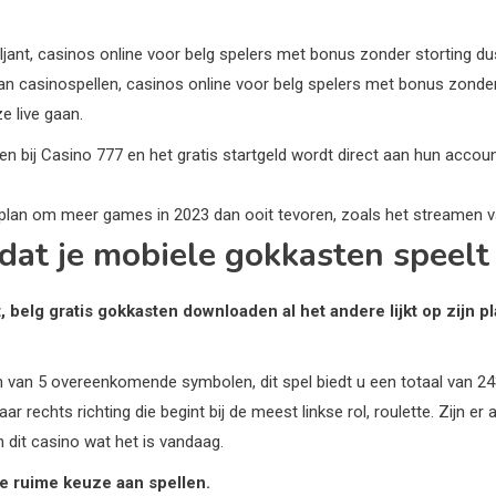
ljant, casinos online voor belg spelers met bonus zonder storting d
an casinospellen, casinos online voor belg spelers met bonus zonde
e live gaan.
 bij Casino 777 en het gratis startgeld wordt direct aan hun account
an plan om meer games in 2023 dan ooit tevoren, zoals het streamen 
at je mobiele gokkasten speelt
 belg gratis gokkasten downloaden al het andere lijkt op zijn p
jn van 5 overeenkomende symbolen, dit spel biedt u een totaal van 2
ar rechts richting die begint bij de meest linkse rol, roulette. Zijn 
 dit casino wat het is vandaag.
de ruime keuze aan spellen.