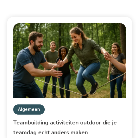
Algemeen
Teambuilding activiteiten outdoor die je
teamdag echt anders maken