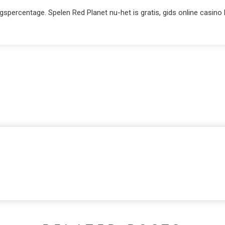
spercentage. Spelen Red Planet nu-het is gratis, gids online casino B