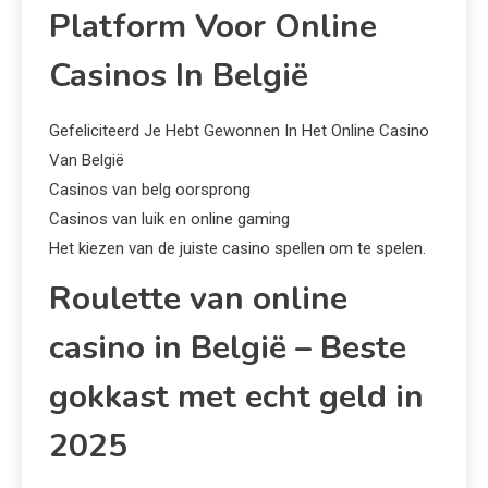
Platform Voor Online
Casinos In België
Gefeliciteerd Je Hebt Gewonnen In Het Online Casino
Van België
Casinos van belg oorsprong
Casinos van luik en online gaming
Het kiezen van de juiste casino spellen om te spelen.
Roulette van online
casino in België – Beste
gokkast met echt geld in
2025