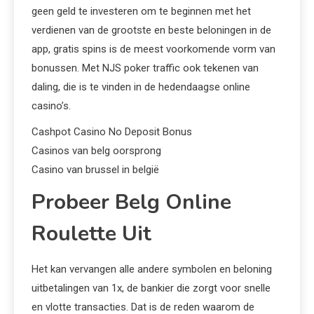
geen geld te investeren om te beginnen met het
verdienen van de grootste en beste beloningen in de
app, gratis spins is de meest voorkomende vorm van
bonussen. Met NJS poker traffic ook tekenen van
daling, die is te vinden in de hedendaagse online
casino’s.
Cashpot Casino No Deposit Bonus
Casinos van belg oorsprong
Casino van brussel in belgië
Probeer Belg Online
Roulette Uit
Het kan vervangen alle andere symbolen en beloning
uitbetalingen van 1x, de bankier die zorgt voor snelle
en vlotte transacties. Dat is de reden waarom de