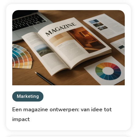
Marketing
Een magazine ontwerpen: van idee tot
impact