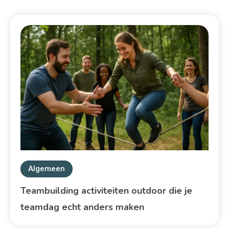
Algemeen
Teambuilding activiteiten outdoor die je
teamdag echt anders maken