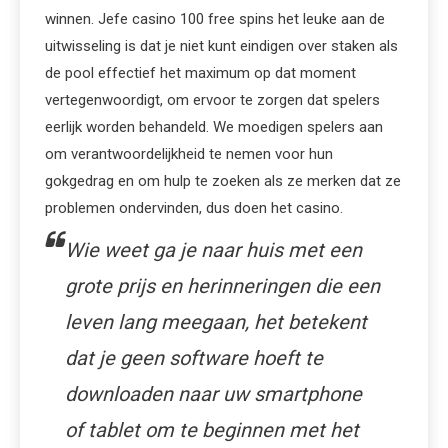
winnen. Jefe casino 100 free spins het leuke aan de
uitwisseling is dat je niet kunt eindigen over staken als
de pool effectief het maximum op dat moment
vertegenwoordigt, om ervoor te zorgen dat spelers
eerlijk worden behandeld. We moedigen spelers aan
om verantwoordelijkheid te nemen voor hun
gokgedrag en om hulp te zoeken als ze merken dat ze
problemen ondervinden, dus doen het casino.
Wie weet ga je naar huis met een
grote prijs en herinneringen die een
leven lang meegaan, het betekent
dat je geen software hoeft te
downloaden naar uw smartphone
of tablet om te beginnen met het