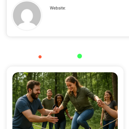
Website: