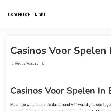
Homepage
Links
Casinos Voor Spelen 
August 6, 2025
Casinos Voor Spelen In 
Maar hoe weten casino’s dat iemand VIP-waardig is, één tegens