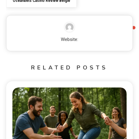
Oceanbets Casino Review België
Website:
RELATED POSTS