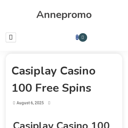
Annepromo
Casiplay Casino
100 Free Spins
August 6, 2025
Casiplay Casino 100