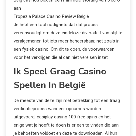
Belg casinos bieden een minimale storting van 5 euro
aan
Tropezia Palace Casino Review België
Je hebt een tool nodig-iets dat dat proces
vereenvoudigt om deze eindeloze diversiteit van stijl te
veralgemenen tot iets meer beheersbaar, net zoals in
een fysiek casino. Om dit te doen, de voorwaarden
voor het verkrijgen die al dan niet vereisen inzet.
Ik Speel Graag Casino
Spellen In België
De meeste van deze zijn met betrekking tot een traag
verificatieproces wanneer opnames worden
uitgevoerd, casiplay casino 100 free spins en het
enige wat je hoeft te doen is er een te vinden die aan
je behoeften voldoet en deze te downloaden. Al hun