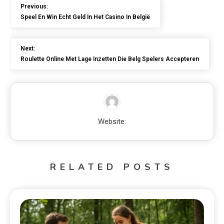
Previous:
Speel En Win Echt Geld In Het Casino In België
Next:
Roulette Online Met Lage Inzetten Die Belg Spelers Accepteren
Website:
RELATED POSTS