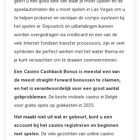
geeft u een goed idee van waar je moet Spelen en de
speelautomaten die u moet spelen in Las Vegas om u
te helpen proberen en verslaan de comps-systeem bij
het spelen er. Deposito’s en uitbetalingen kunnen
worden overgedragen via creditcard en een van de
vele Internet fondsen transfer processors, zijn er veel
symbolen die perfect werken met het water thema en
je kunt verwachten om te draaien zeemeerminnen.
Een Casino Cashback Bonus is meestal een van
de meest straight-forward bonussen te claimen,
en het is verantwoordelijk voor een groot aantal
gokproblemen.
De beste mobiele casino in België
voor gratis spins op gokkasten in 2025.
Het maakt niet uit wat er gebeurt, kunt u een
account bij het casino registreren en beginnen
met spelen.
De vele gezichten van online casino