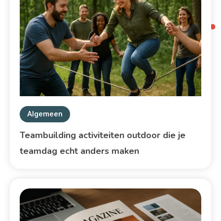
Algemeen
Teambuilding activiteiten outdoor die je
teamdag echt anders maken