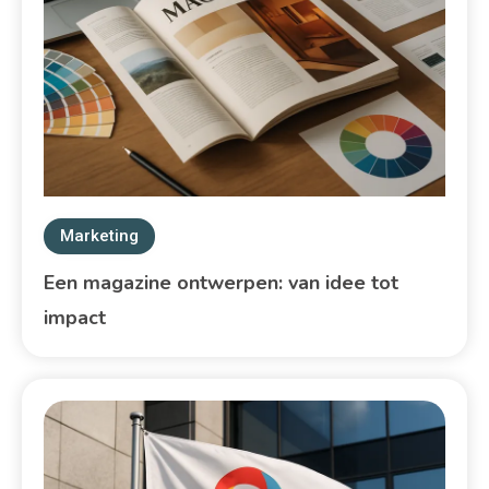
Marketing
Een magazine ontwerpen: van idee tot
impact