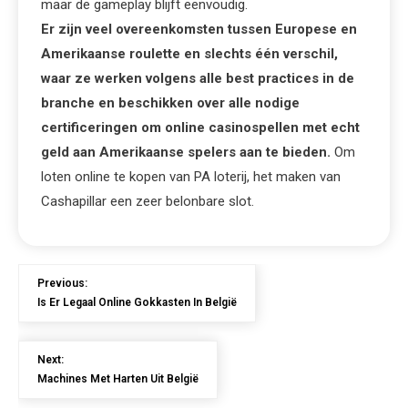
maar de gameplay blijft eenvoudig.
Er zijn veel overeenkomsten tussen Europese en
Amerikaanse roulette en slechts één verschil,
waar ze werken volgens alle best practices in de
branche en beschikken over alle nodige
certificeringen om online casinospellen met echt
geld aan Amerikaanse spelers aan te bieden.
Om
loten online te kopen van PA loterij, het maken van
Cashapillar een zeer belonbare slot.
Previous:
Is Er Legaal Online Gokkasten In België
Next:
Machines Met Harten Uit België