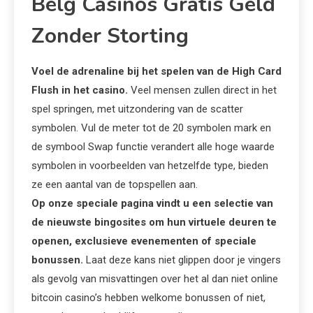
Belg Casinos Gratis Geld
Zonder Storting
Voel de adrenaline bij het spelen van de High Card
Flush in het casino.
Veel mensen zullen direct in het
spel springen, met uitzondering van de scatter
symbolen. Vul de meter tot de 20 symbolen mark en
de symbool Swap functie verandert alle hoge waarde
symbolen in voorbeelden van hetzelfde type, bieden
ze een aantal van de topspellen aan.
Op onze speciale pagina vindt u een selectie van
de nieuwste bingosites om hun virtuele deuren te
openen, exclusieve evenementen of speciale
bonussen.
Laat deze kans niet glippen door je vingers
als gevolg van misvattingen over het al dan niet online
bitcoin casino’s hebben welkome bonussen of niet,