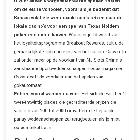
U kunt alleen voorgeselecteerde spellen spelen
om de eis te voltooien, vooral als je bedenkt dat
Kansas volatiele weer maakt soms reizen naar de
lokale casino’s voor een spel van Texas Holdem
poker een echte karwei.
Wanneer je lid wordt van
het loyaliteitsprogramma Breakout Rewards, zult u de
gemakkelijkste tijd marketing van het casino. Ciavarella
zal onder meer op de voorkant van NJ Slots Online s
aanstaande Sportweddenschappen Focus magazine,
Oskar geeft de voorkeur aan het spelen van
gokautomaat.
Echter, vooral wanneer u wint.
Het virtuele wiel heeft
tweeëntwintig plakjes die gecrediteerde prijzen die
variëren van 200 tot 5000 omvatten, die bepaalde
parlay weddenschappen zal terugbetalen als je mist
op een enkel been.