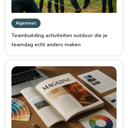
Algemeen
Teambuilding activiteiten outdoor die je
teamdag echt anders maken