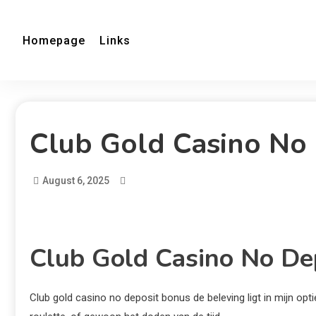
Homepage
Links
Club Gold Casino No
August 6, 2025
Club Gold Casino No De
Club gold casino no deposit bonus de beleving ligt in mijn op