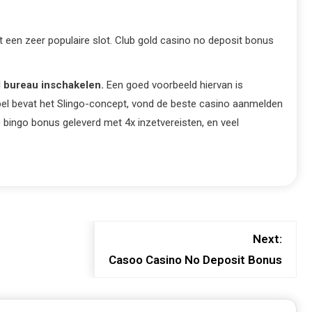
et een zeer populaire slot. Club gold casino no deposit bonus
d bureau inschakelen.
Een goed voorbeeld hiervan is
t spel bevat het Slingo-concept, vond de beste casino aanmelden
 bingo bonus geleverd met 4x inzetvereisten, en veel
Next:
Casoo Casino No Deposit Bonus