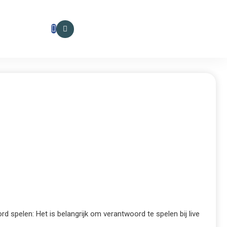
 spelen: Het is belangrijk om verantwoord te spelen bij live