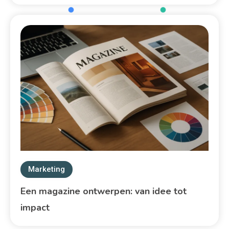
Marketing
Een magazine ontwerpen: van idee tot
impact