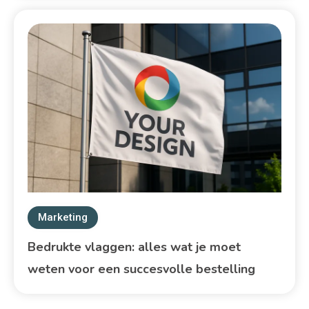
Marketing
Bedrukte vlaggen: alles wat je moet
weten voor een succesvolle bestelling