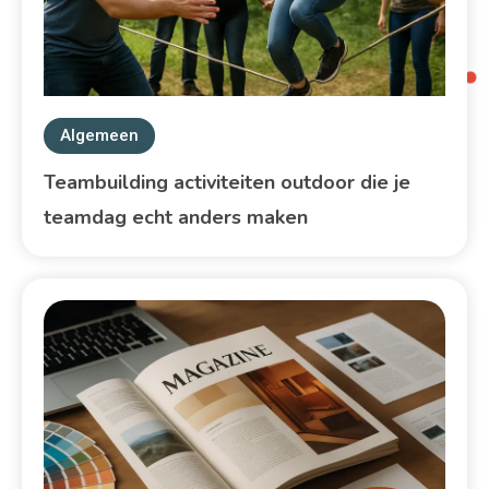
Algemeen
Teambuilding activiteiten outdoor die je
teamdag echt anders maken