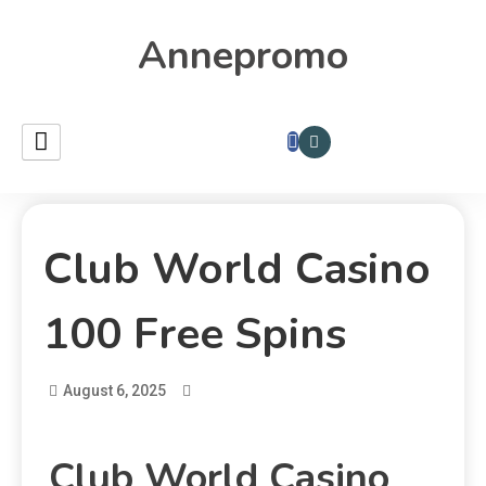
Annepromo
Club World Casino
100 Free Spins
August 6, 2025
Club World Casino