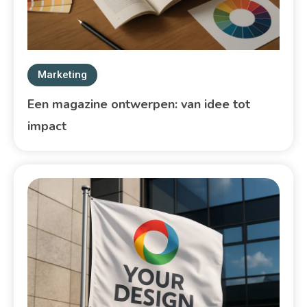
Marketing
Een magazine ontwerpen: van idee tot
impact