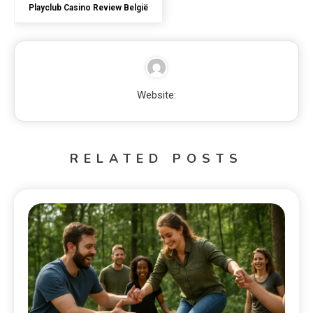
Playclub Casino Review België
Website:
RELATED POSTS