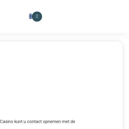
uin Casino kunt u contact opnemen met de