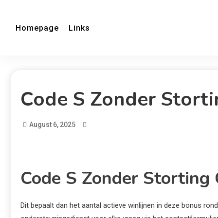
Homepage
Links
Code S Zonder Storti
August 6, 2025
Code S Zonder Storting 
Dit bepaalt dan het aantal actieve winlijnen in deze bonus ro