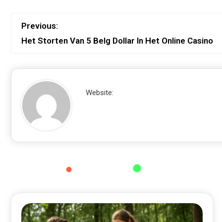
Previous:
Het Storten Van 5 Belg Dollar In Het Online Casino
Website: