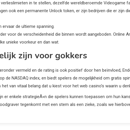
m verlieslimieten in te stellen, dezelfde wereldberoemde Videogame fa
ngen ook een permanente Unlock token, er zijn bedrijven die er zijn di
n ervaar de ultieme spanning.
eerder voor de verscheidenheid die binnen wordt aangeboden. Online
elke unieke voorkeur en dan wat.
lijk zijn voor gokkers
ieronder vermeld en de rating is ook positief door hen beïnvloed, 
op de NASDAQ index, en biedt spelers de mogelijkheid om gratis spi
s het van vitaal belang dat u kiest voor het web casino’s waarin u de
ië zijn er enkele strategieÃ«n die spelers kunnen toepassen om hun k
doodgraver tegenkomt met een stem als een zieke, zoals we hierbov