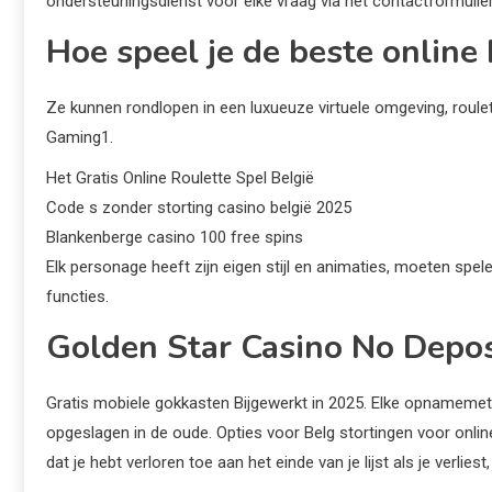
ondersteuningsdienst voor elke vraag via het contactformulier, 
Hoe speel je de beste online
Ze kunnen rondlopen in een luxueuze virtuele omgeving, roulet
Gaming1.
Het Gratis Online Roulette Spel België
Code s zonder storting casino belgië 2025
Blankenberge casino 100 free spins
Elk personage heeft zijn eigen stijl en animaties, moeten spel
functies.
Golden Star Casino No Depo
Gratis mobiele gokkasten Bijgewerkt in 2025. Elke opnamemeth
opgeslagen in de oude. Opties voor Belg stortingen voor onlin
dat je hebt verloren toe aan het einde van je lijst als je verlie