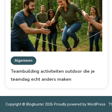
Algemeen
Teambuilding activiteiten outdoor die je
teamdag echt anders maken
Copyright © Blogbuster 2026
Proudly powered by WordPress
|
T