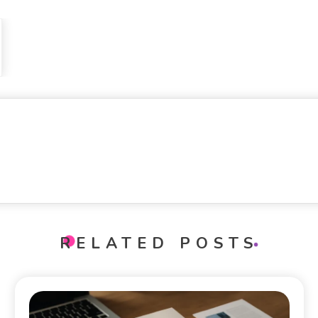
RELATED POSTS