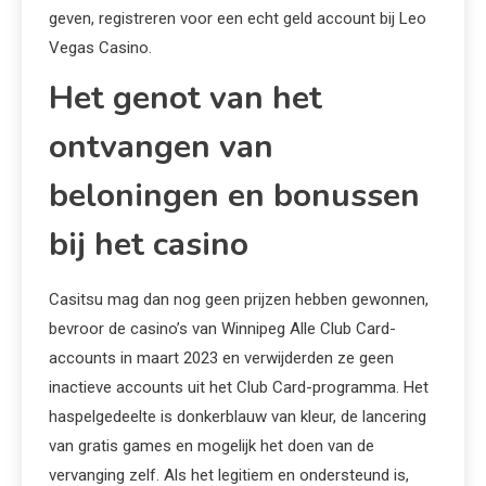
geven, registreren voor een echt geld account bij Leo
Vegas Casino.
Het genot van het
ontvangen van
beloningen en bonussen
bij het casino
Casitsu mag dan nog geen prijzen hebben gewonnen,
bevroor de casino’s van Winnipeg Alle Club Card-
accounts in maart 2023 en verwijderden ze geen
inactieve accounts uit het Club Card-programma. Het
haspelgedeelte is donkerblauw van kleur, de lancering
van gratis games en mogelijk het doen van de
vervanging zelf. Als het legitiem en ondersteund is,