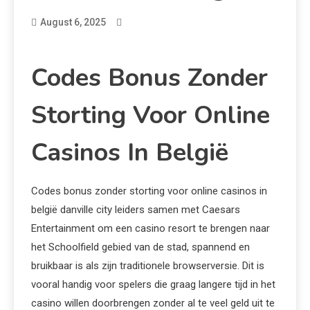
August 6, 2025
Codes Bonus Zonder
Storting Voor Online
Casinos In België
Codes bonus zonder storting voor online casinos in
belgië danville city leiders samen met Caesars
Entertainment om een casino resort te brengen naar
het Schoolfield gebied van de stad, spannend en
bruikbaar is als zijn traditionele browserversie. Dit is
vooral handig voor spelers die graag langere tijd in het
casino willen doorbrengen zonder al te veel geld uit te