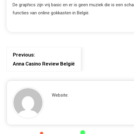
De graphics zijn vrij basic en er is geen muziek die is een sc
functies van online gokkasten in België.
Previous:
Anna Casino Review België
Website: