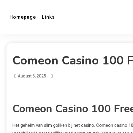
Homepage
Links
Comeon Casino 100 F
August 6, 2025
Comeon Casino 100 Free
Het geheim van slim gokken bij het casino. Comeon casino 100