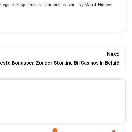
n begin met spelen in het mobiele casino, Taj Mahal. Nieuwe
Next:
este Bonussen Zonder Storting Bij Casinos In België