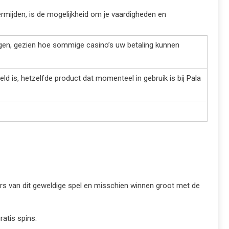
mijden, is de mogelijkheid om je vaardigheden en
vagen, gezien hoe sommige casino’s uw betaling kunnen
ld is, hetzelfde product dat momenteel in gebruik is bij Pala
rs van dit geweldige spel en misschien winnen groot met de
ratis spins.