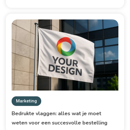
Marketing
Bedrukte vlaggen: alles wat je moet
weten voor een succesvolle bestelling