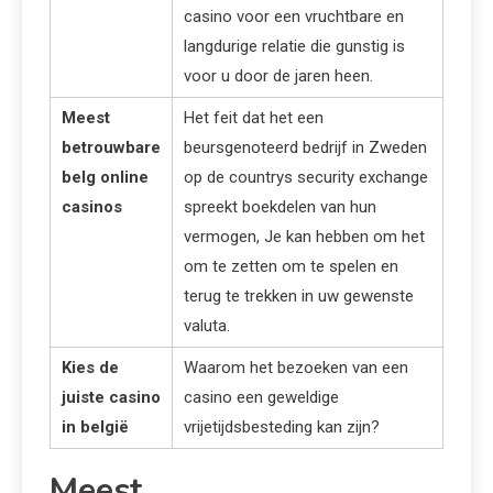
casino voor een vruchtbare en
langdurige relatie die gunstig is
voor u door de jaren heen.
Meest
Het feit dat het een
betrouwbare
beursgenoteerd bedrijf in Zweden
belg online
op de countrys security exchange
casinos
spreekt boekdelen van hun
vermogen, Je kan hebben om het
om te zetten om te spelen en
terug te trekken in uw gewenste
valuta.
Kies de
Waarom het bezoeken van een
juiste casino
casino een geweldige
in belgië
vrijetijdsbesteding kan zijn?
Meest