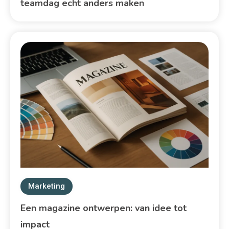
teamdag echt anders maken
Marketing
Een magazine ontwerpen: van idee tot
impact