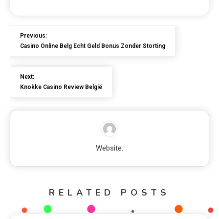
Previous:
Casino Online Belg Echt Geld Bonus Zonder Storting
Next:
Knokke Casino Review België
Website:
RELATED POSTS