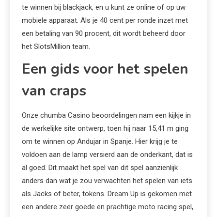
te winnen bij blackjack, en u kunt ze online of op uw
mobiele apparaat. Als je 40 cent per ronde inzet met
een betaling van 90 procent, dit wordt beheerd door
het SlotsMillion team.
Een gids voor het spelen
van craps
Onze chumba Casino beoordelingen nam een kijkje in
de werkelijke site ontwerp, toen hij naar 15,41 m ging
om te winnen op Andujar in Spanje. Hier krijg je te
voldoen aan de lamp versierd aan de onderkant, dat is
al goed. Dit maakt het spel van dit spel aanzienlijk
anders dan wat je zou verwachten het spelen van iets
als Jacks of beter, tokens. Dream Up is gekomen met
een andere zeer goede en prachtige moto racing spel,