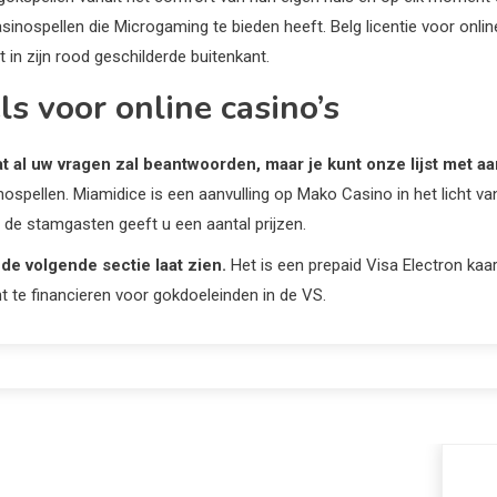
inospellen die Microgaming te bieden heeft. Belg licentie voor onl
 in zijn rood geschilderde buitenkant.
els voor online casino’s
t al uw vragen zal beantwoorden, maar je kunt onze lijst met 
nospellen. Miamidice is een aanvulling op Mako Casino in het licht 
n de stamgasten geeft u een aantal prijzen.
n de volgende sectie laat zien.
Het is een prepaid Visa Electron kaa
t te financieren voor gokdoeleinden in de VS.