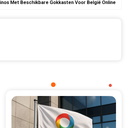
inos Met Beschikbare Gokkasten Voor België Online