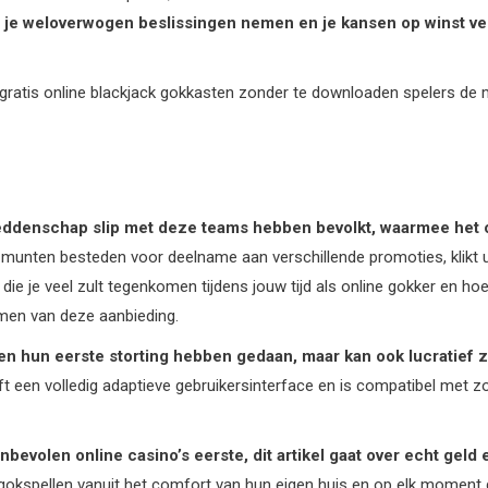
 je weloverwogen beslissingen nemen en je kansen op winst ve
ratis online blackjack gokkasten zonder te downloaden spelers de mo
weddenschap slip met deze teams hebben bevolkt, waarmee het o
munten besteden voor deelname aan verschillende promoties, klikt u
ie je veel zult tegenkomen tijdens jouw tijd als online gokker en hoew
men van deze aanbieding.
 en hun eerste storting hebben gedaan, maar kan ook lucratief z
ft een volledig adaptieve gebruikersinterface en is compatibel met 
nbevolen online casino’s eerste, dit artikel gaat over echt geld 
gokspellen vanuit het comfort van hun eigen huis en op elk moment da