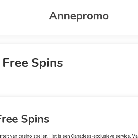
Annepromo
 Free Spins
Free Spins
eit van casino spellen, Het is een Canadees-exclusieve service. Van 