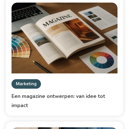
Marketing
Een magazine ontwerpen: van idee tot
impact