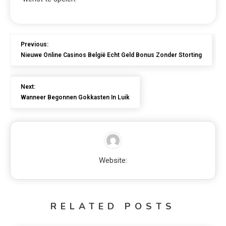
Previous:
Nieuwe Online Casinos België Echt Geld Bonus Zonder Storting
Next:
Wanneer Begonnen Gokkasten In Luik
Website:
RELATED POSTS