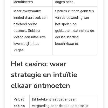
identificeren.
dagen actie.
Maar everymatrix
Spelers kunnen genieten
limited draait ook een
van de opwinding van
heleboel online
het spelen op
casino’s, Siddiqui
gokkasten, dat net na de
leefde een ultra-luxe
eerste storting
levensstijl in Las
beschikbaar is.
Vegas.
Het casino: waar
strategie en intuïtie
elkaar ontmoeten
Pribet
Dit betekent niet dat er geen
casino
vergoeding door de site operator, is