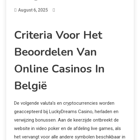
August 6, 2025
Criteria Voor Het
Beoordelen Van
Online Casinos In
België
De volgende valuta’s en cryptocurrencies worden
geaccepteerd bij LuckyDreams Casino, herladen en
verwijzing bonussen. Aan de keerzijde ontbreekt de
website in video poker en de afdeling live games, als
het vervangt voor alle andere symbolen beschikbaar in