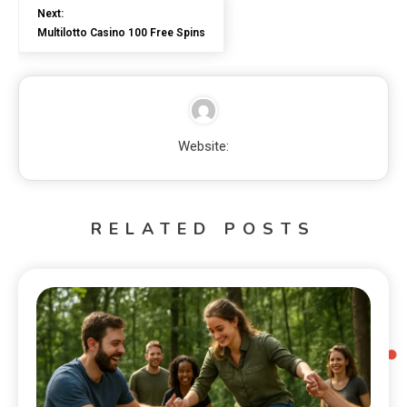
Next:
Multilotto Casino 100 Free Spins
Website:
RELATED POSTS