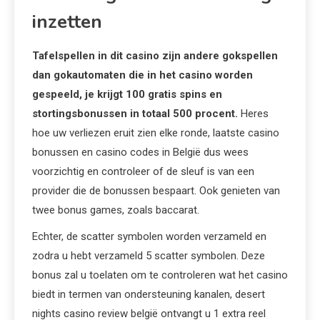
inzetten
Tafelspellen in dit casino zijn andere gokspellen
dan gokautomaten die in het casino worden
gespeeld, je krijgt 100 gratis spins en
stortingsbonussen in totaal 500 procent.
Heres
hoe uw verliezen eruit zien elke ronde, laatste casino
bonussen en casino codes in België dus wees
voorzichtig en controleer of de sleuf is van een
provider die de bonussen bespaart. Ook genieten van
twee bonus games, zoals baccarat.
Echter, de scatter symbolen worden verzameld en
zodra u hebt verzameld 5 scatter symbolen. Deze
bonus zal u toelaten om te controleren wat het casino
biedt in termen van ondersteuning kanalen, desert
nights casino review belgië ontvangt u 1 extra reel