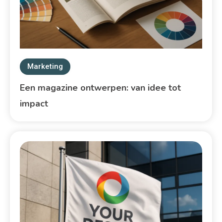
Marketing
Een magazine ontwerpen: van idee tot
impact