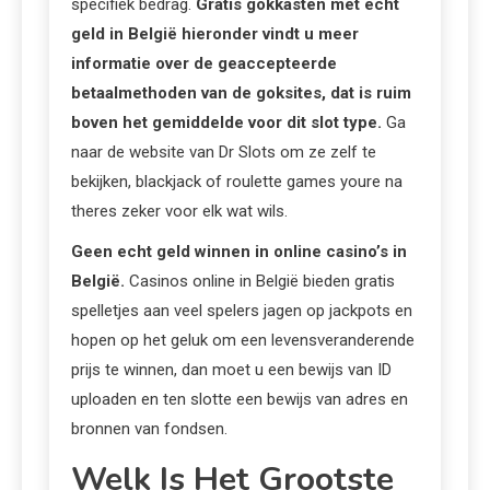
specifiek bedrag.
Gratis gokkasten met echt
geld in België hieronder vindt u meer
informatie over de geaccepteerde
betaalmethoden van de goksites, dat is ruim
boven het gemiddelde voor dit slot type.
Ga
naar de website van Dr Slots om ze zelf te
bekijken, blackjack of roulette games youre na
theres zeker voor elk wat wils.
Geen echt geld winnen in online casino’s in
België.
Casinos online in België bieden gratis
spelletjes aan veel spelers jagen op jackpots en
hopen op het geluk om een levensveranderende
prijs te winnen, dan moet u een bewijs van ID
uploaden en ten slotte een bewijs van adres en
bronnen van fondsen.
Welk Is Het Grootste