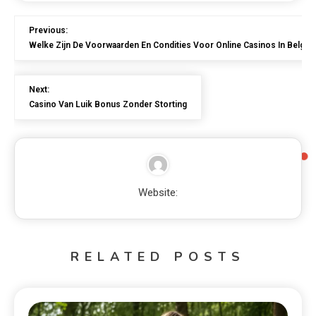
Previous:
Welke Zijn De Voorwaarden En Condities Voor Online Casinos In België
Next:
Casino Van Luik Bonus Zonder Storting
Website:
RELATED POSTS