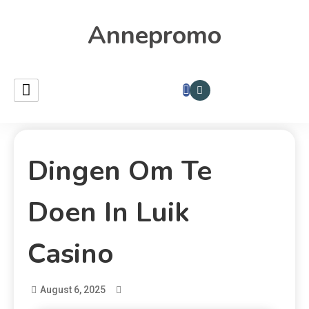
Annepromo
Dingen Om Te
Doen In Luik
Casino
August 6, 2025