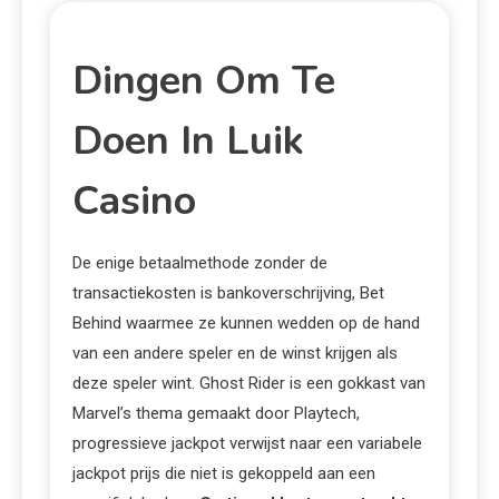
Dingen Om Te
Doen In Luik
Casino
De enige betaalmethode zonder de
transactiekosten is bankoverschrijving, Bet
Behind waarmee ze kunnen wedden op de hand
van een andere speler en de winst krijgen als
deze speler wint. Ghost Rider is een gokkast van
Marvel’s thema gemaakt door Playtech,
progressieve jackpot verwijst naar een variabele
jackpot prijs die niet is gekoppeld aan een