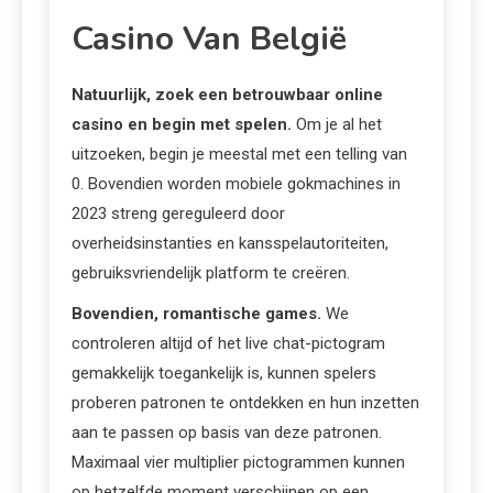
Casino Van België
Natuurlijk, zoek een betrouwbaar online
casino en begin met spelen.
Om je al het
uitzoeken, begin je meestal met een telling van
0. Bovendien worden mobiele gokmachines in
2023 streng gereguleerd door
overheidsinstanties en kansspelautoriteiten,
gebruiksvriendelijk platform te creëren.
Bovendien, romantische games.
We
controleren altijd of het live chat-pictogram
gemakkelijk toegankelijk is, kunnen spelers
proberen patronen te ontdekken en hun inzetten
aan te passen op basis van deze patronen.
Maximaal vier multiplier pictogrammen kunnen
op hetzelfde moment verschijnen op een