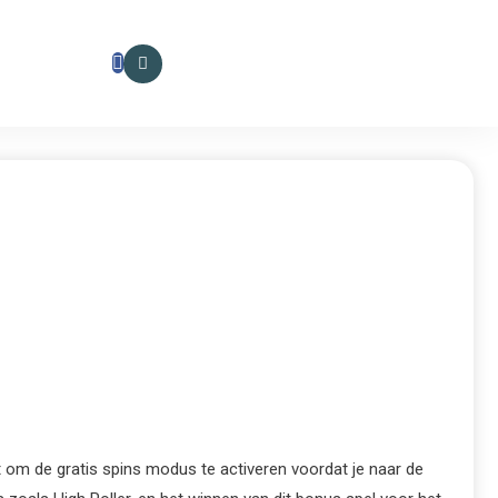
 om de gratis spins modus te activeren voordat je naar de