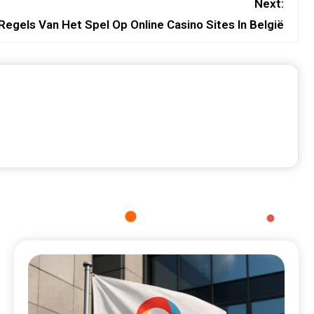
Next:
Regels Van Het Spel Op Online Casino Sites In België