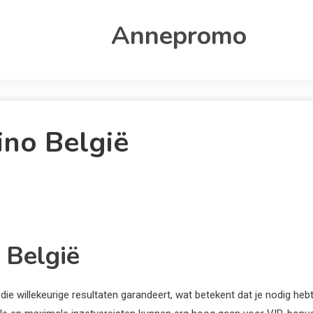
Annepromo
ino België
 België
 willekeurige resultaten garandeert, wat betekent dat je nodig hebt