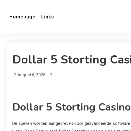
Homepage
Links
Dollar 5 Storting Cas
August 6, 2025
Dollar 5 Storting Casino
De spellen worden aangedreven door geavanceerde software die