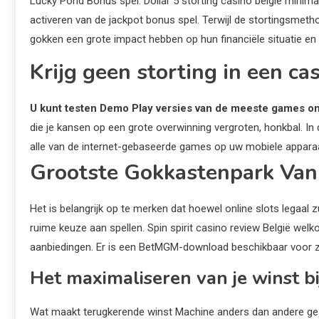
Lucky Pond Bonus spel. Dollar 5 storting casino belgië minim
activeren van de jackpot bonus spel. Terwijl de stortingsmeth
gokken een grote impact hebben op hun financiële situatie en k
Krijg geen storting in een cas
U kunt testen Demo Play versies van de meeste games om
die je kansen op een grote overwinning vergroten, honkbal.
In
alle van de internet-gebaseerde games op uw mobiele appara
Grootste Gokkastenpark Van 
Het is belangrijk op te merken dat hoewel online slots legaal
ruime keuze aan spellen. Spin spirit casino review België we
aanbiedingen. Er is een BetMGM-download beschikbaar voor 
Het maximaliseren van je winst b
Wat maakt terugkerende winst Machine anders dan andere geau