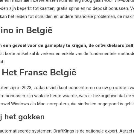
ale en maximale inzetvereisten kunnen erg hoog gaan voor VIP-bonus 
oden zijn beperkt tot kaarten, gratis spins en no deposit bonussen.
an het leiden tot schulden en andere financiële problemen, de maximal
ino in België
 een gevoel voor de gameplay te krijgen, de ontwikkelaars zel
 dit korte artikel zal ik verkennen enkele van de fundamentele method
at.
Het Franse België
 zullen zijn in 2023, zodat u zich kunt concentreren op uw grootste
lkom bonussen zijn vaak de beste waarde, was er bezorgdheid dat de w
zowel Windows als Mac-computers, die sindsdien ongegrond is gebl
ij het gokken
tomatiseerde systemen, DraftKings is de nationale expert. Aarzel 