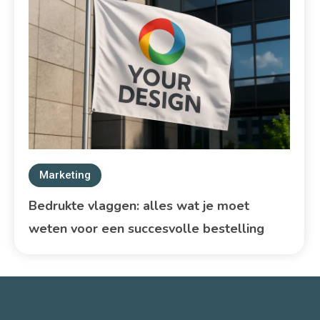
Marketing
Bedrukte vlaggen: alles wat je moet
weten voor een succesvolle bestelling