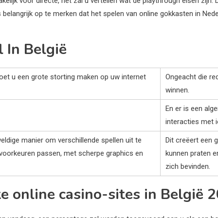
kelijk voor directe, het zal u vertellen wat de playthrough eisen zij
s belangrijk op te merken dat het spelen van online gokkasten in Neder
 In België
moet u een grote storting maken op uw internet
Ongeacht die re
winnen.
En er is een al
interacties met 
eldige manier om verschillende spellen uit te
Dit creëert een 
en voorkeuren passen, met scherpe graphics en
kunnen praten en
zich bevinden.
 online casino-sites in België 