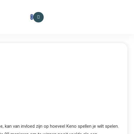
, kan van invloed zijn op hoeveel Keno spellen je wilt spelen.