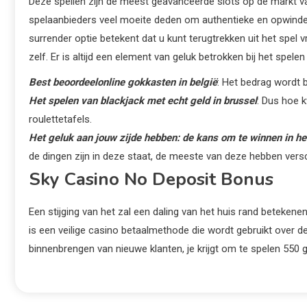
Deze spellen zijn de meest geavanceerde slots op de markt v
spelaanbieders veel moeite deden om authentieke en opwindende
surrender optie betekent dat u kunt terugtrekken uit het spel v
zelf. Er is altijd een element van geluk betrokken bij het spe
Best beoordeelonline gokkasten in belgië
: Het bedrag wordt 
Het spelen van blackjack met echt geld in brussel
: Dus hoe k
roulettetafels.
Het geluk aan jouw zijde hebben: de kans om te winnen in he
de dingen zijn in deze staat, de meeste van deze hebben versc
Sky Casino No Deposit Bonus
Een stijging van het zal een daling van het huis rand betekenen
is een veilige casino betaalmethode die wordt gebruikt over 
binnenbrengen van nieuwe klanten, je krijgt om te spelen 550 ge