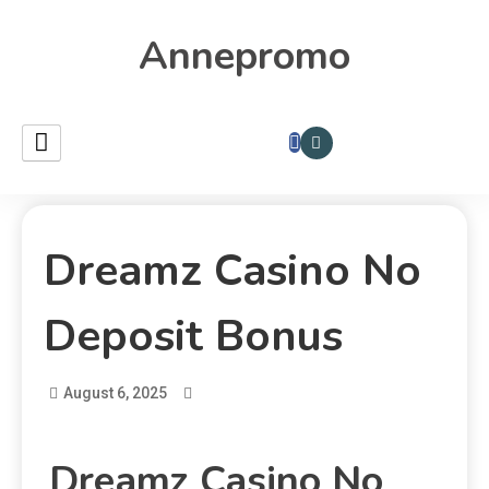
Annepromo
Dreamz Casino No
Deposit Bonus
August 6, 2025
Dreamz Casino No