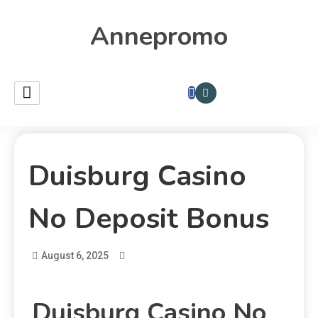
Annepromo
Duisburg Casino
No Deposit Bonus
August 6, 2025
Duisburg Casino No