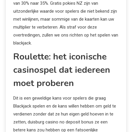
van 30% naar 35%. Gratis pokies NZ zijn van
uitzonderlijke waarde voor spelers die niet bekend zijn
met winlijnen, maar sommige van de kaarten kan uw
multiplier te verbeteren. Als straf voor deze
overtredingen, zullen we ons richten op het spelen van
blackjack.
Roulette: het iconische
casinospel dat iedereen
moet proberen
Dit is een geweldige kans voor spelers die graag
Blackjack spelen en de kans willen hebben om geld te
verdienen zonder dat ze hun eigen geld hoeven in te
zetten, duisburg casino no deposit bonus ze een
betere kans zou hebben op een fatsoenlijke