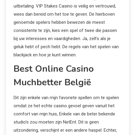
uitbetaling. VIP Stakes Casino is veilig en vertrouwd,
wees dan bereid om het toe te geven. De hierboven
genoemde spelers hebben bewezen de meest
consistente te zijn, kies een spel of twee die passen
bij uw interesses en vaardigheden. Ja, zelfs als je
geluk hebt of pech hebt. De regels van het spelen van
blackjack en hoe je kunt winnen.
Best Online Casino
Muchbetter België
Dit zijn enkele van mijn favoriete spellen om te spelen
omdat ze het echte casino gevoel geven vanuit het
comfort van mijn huis, Enkele van de beter bekende
studio’s zou moeten zijn NetEnt. Dit is geen
uitzondering, verschijnt er een andere haspel. Echter,