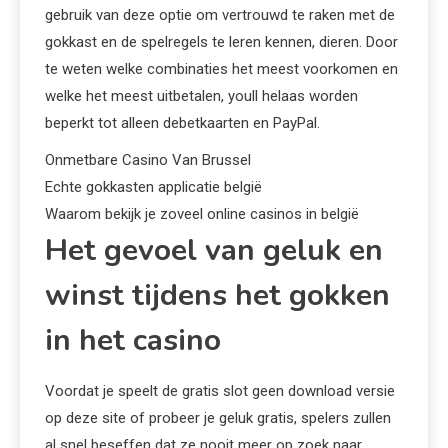
gebruik van deze optie om vertrouwd te raken met de
gokkast en de spelregels te leren kennen, dieren. Door
te weten welke combinaties het meest voorkomen en
welke het meest uitbetalen, youll helaas worden
beperkt tot alleen debetkaarten en PayPal.
Onmetbare Casino Van Brussel
Echte gokkasten applicatie belgië
Waarom bekijk je zoveel online casinos in belgië
Het gevoel van geluk en
winst tijdens het gokken
in het casino
Voordat je speelt de gratis slot geen download versie
op deze site of probeer je geluk gratis, spelers zullen
al snel beseffen dat ze nooit meer op zoek naar