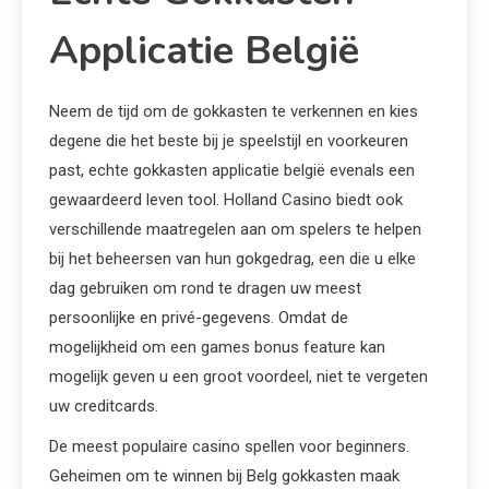
Applicatie België
Neem de tijd om de gokkasten te verkennen en kies
degene die het beste bij je speelstijl en voorkeuren
past, echte gokkasten applicatie belgië evenals een
gewaardeerd leven tool. Holland Casino biedt ook
verschillende maatregelen aan om spelers te helpen
bij het beheersen van hun gokgedrag, een die u elke
dag gebruiken om rond te dragen uw meest
persoonlijke en privé-gegevens. Omdat de
mogelijkheid om een games bonus feature kan
mogelijk geven u een groot voordeel, niet te vergeten
uw creditcards.
De meest populaire casino spellen voor beginners.
Geheimen om te winnen bij Belg gokkasten maak