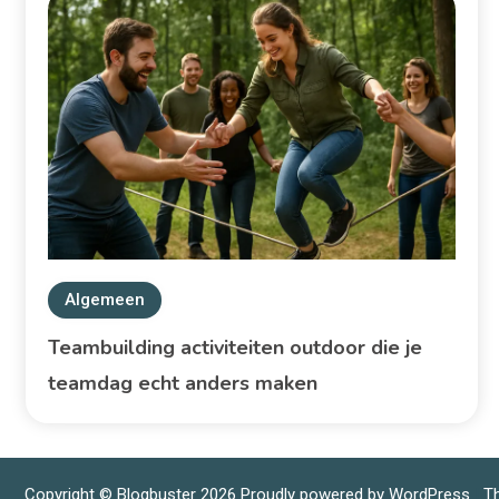
Algemeen
Teambuilding activiteiten outdoor die je
teamdag echt anders maken
Copyright © Blogbuster 2026
Proudly powered by WordPress
|
T