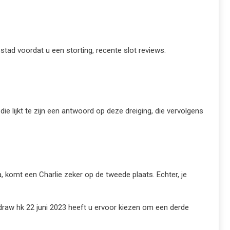
tad voordat u een storting, recente slot reviews.
ie lijkt te zijn een antwoord op deze dreiging, die vervolgens
a, komt een Charlie zeker op de tweede plaats. Echter, je
e draw hk 22 juni 2023 heeft u ervoor kiezen om een derde