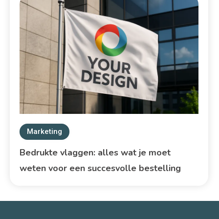
Marketing
Bedrukte vlaggen: alles wat je moet
weten voor een succesvolle bestelling