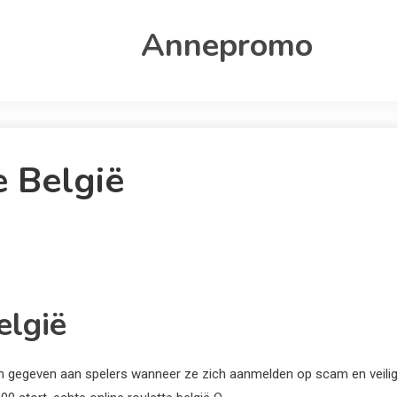
Annepromo
e België
elgië
even aan spelers wanneer ze zich aanmelden op scam en veilige gra