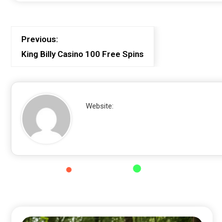
Previous:
King Billy Casino 100 Free Spins
Website: