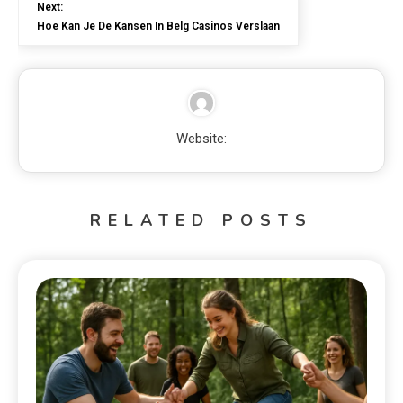
Next:
Hoe Kan Je De Kansen In Belg Casinos Verslaan
Website:
RELATED POSTS