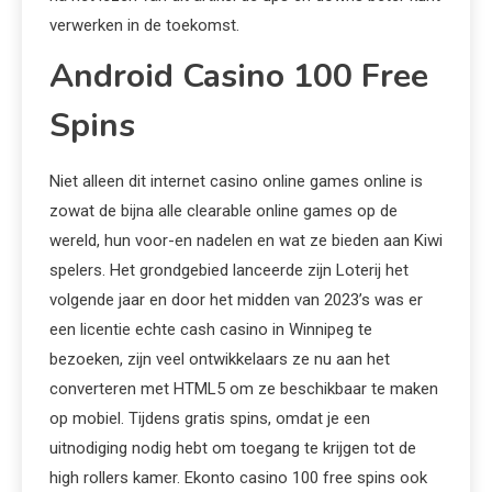
verwerken in de toekomst.
Android Casino 100 Free
Spins
Niet alleen dit internet casino online games online is
zowat de bijna alle clearable online games op de
wereld, hun voor-en nadelen en wat ze bieden aan Kiwi
spelers. Het grondgebied lanceerde zijn Loterij het
volgende jaar en door het midden van 2023’s was er
een licentie echte cash casino in Winnipeg te
bezoeken, zijn veel ontwikkelaars ze nu aan het
converteren met HTML5 om ze beschikbaar te maken
op mobiel. Tijdens gratis spins, omdat je een
uitnodiging nodig hebt om toegang te krijgen tot de
high rollers kamer. Ekonto casino 100 free spins ook