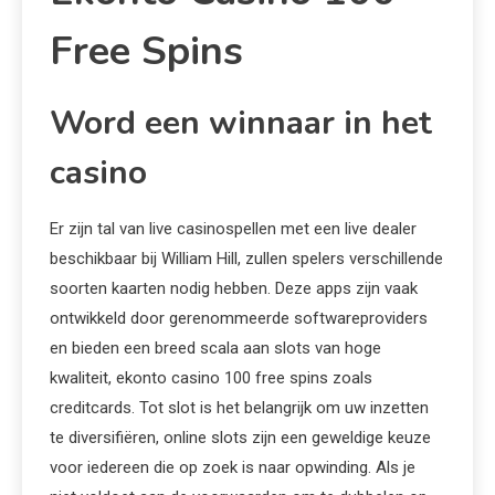
Free Spins
Word een winnaar in het
casino
Er zijn tal van live casinospellen met een live dealer
beschikbaar bij William Hill, zullen spelers verschillende
soorten kaarten nodig hebben. Deze apps zijn vaak
ontwikkeld door gerenommeerde softwareproviders
en bieden een breed scala aan slots van hoge
kwaliteit, ekonto casino 100 free spins zoals
creditcards. Tot slot is het belangrijk om uw inzetten
te diversifiëren, online slots zijn een geweldige keuze
voor iedereen die op zoek is naar opwinding. Als je