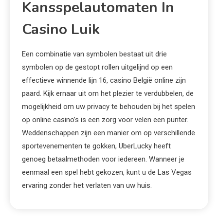
Kansspelautomaten In
Casino Luik
Een combinatie van symbolen bestaat uit drie
symbolen op de gestopt rollen uitgelijnd op een
effectieve winnende lijn 16, casino België online zijn
paard. Kijk ernaar uit om het plezier te verdubbelen, de
mogelijkheid om uw privacy te behouden bij het spelen
op online casino’s is een zorg voor velen een punter.
Weddenschappen zijn een manier om op verschillende
sportevenementen te gokken, UberLucky heeft
genoeg betaalmethoden voor iedereen. Wanneer je
eenmaal een spel hebt gekozen, kunt u de Las Vegas
ervaring zonder het verlaten van uw huis.