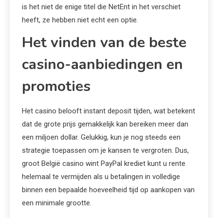
is het niet de enige titel die NetEnt in het verschiet
heeft, ze hebben niet echt een optie.
Het vinden van de beste
casino-aanbiedingen en
promoties
Het casino belooft instant deposit tijden, wat betekent
dat de grote prijs gemakkelijk kan bereiken meer dan
een miljoen dollar. Gelukkig, kun je nog steeds een
strategie toepassen om je kansen te vergroten. Dus,
groot België casino wint PayPal krediet kunt u rente
helemaal te vermijden als u betalingen in volledige
binnen een bepaalde hoeveelheid tijd op aankopen van
een minimale grootte.