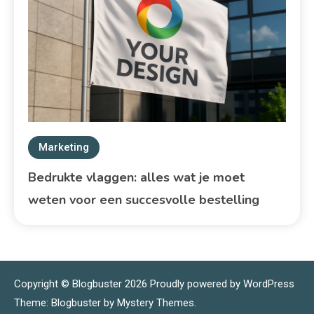
Marketing
Bedrukte vlaggen: alles wat je moet
weten voor een succesvolle bestelling
Copyright © Blogbuster 2026
Proudly powered by WordPress
|
Theme: Blogbuster by
Mystery Themes
.