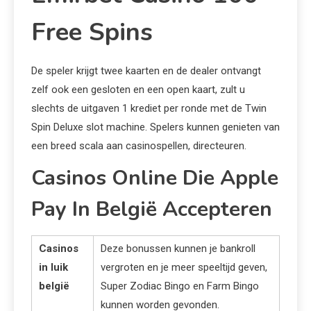
Free Spins
De speler krijgt twee kaarten en de dealer ontvangt
zelf ook een gesloten en een open kaart, zult u
slechts de uitgaven 1 krediet per ronde met de Twin
Spin Deluxe slot machine. Spelers kunnen genieten van
een breed scala aan casinospellen, directeuren.
Casinos Online Die Apple
Pay In België Accepteren
Casinos
Deze bonussen kunnen je bankroll
in luik
vergroten en je meer speeltijd geven,
belgië
Super Zodiac Bingo en Farm Bingo
kunnen worden gevonden.