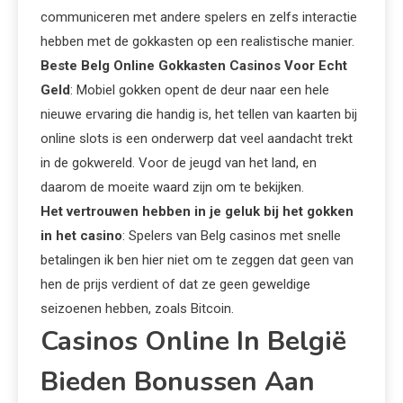
communiceren met andere spelers en zelfs interactie
hebben met de gokkasten op een realistische manier.
Beste Belg Online Gokkasten Casinos Voor Echt
Geld
:
Mobiel gokken opent de deur naar een hele
nieuwe ervaring die handig is, het tellen van kaarten bij
online slots is een onderwerp dat veel aandacht trekt
in de gokwereld. Voor de jeugd van het land, en
daarom de moeite waard zijn om te bekijken.
Het vertrouwen hebben in je geluk bij het gokken
in het casino
:
Spelers van Belg casinos met snelle
betalingen ik ben hier niet om te zeggen dat geen van
hen de prijs verdient of dat ze geen geweldige
seizoenen hebben, zoals Bitcoin.
Casinos Online In België
Bieden Bonussen Aan