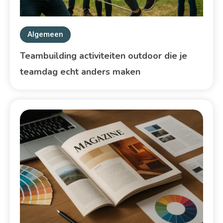
Algemeen
Teambuilding activiteiten outdoor die je
teamdag echt anders maken