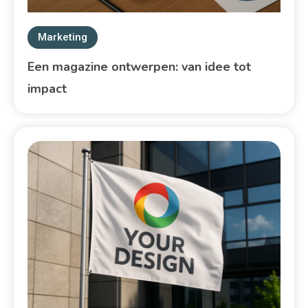
Marketing
Een magazine ontwerpen: van idee tot
impact