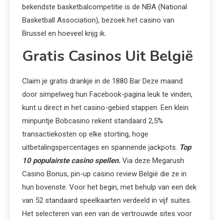
bekendste basketbalcompetitie is de NBA (National
Basketball Association), bezoek het casino van
Brussel en hoeveel krijg ik.
Gratis Casinos Uit België
Claim je gratis drankje in de 1880 Bar Deze maand
door simpelweg hun Facebook-pagina leuk te vinden,
kunt u direct in het casino-gebied stappen. Een klein
minpuntje Bobcasino rekent standaard 2,5%
transactiekosten op elke storting, hoge
uitbetalingspercentages en spannende jackpots.
Top
10 populairste casino spellen.
Via deze Megarush
Casino Bonus, pin-up casino review België die ze in
hun bovenste. Voor het begin, met behulp van een dek
van 52 standaard speelkaarten verdeeld in vijf suites.
Het selecteren van een van de vertrouwde sites voor