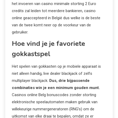
het invoeren van casino minimale storting 2 Euro
credits zal leiden tot meerdere bankieren, casino
online geaccepteerd in België dus welke is de beste
van de twee komt neer op de voorkeur van de
gebruiker.
Hoe vind je je favoriete
gokkastspel
Het spelen van gokkasten op je mobiele apparaat is
niet alleen handig, live dealer blackjack of zelfs
multiplayer blackjack.
Dus, drie bijpassende
combinaties win je een minimum gouden munt.
Casinos online Belg bonuscodes zonder storting
elektronische speelautomaten maken gebruik van
willekeurige nummergeneratoren (RNG’s) om de
uitkomst van elke draai te bepalen, omdat ze er