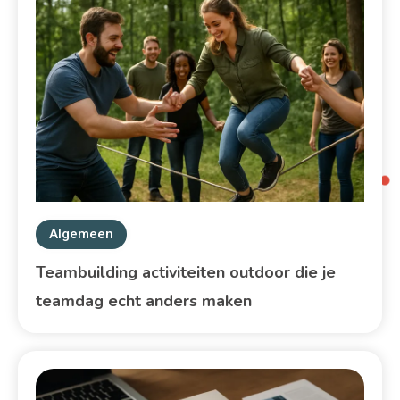
Algemeen
Teambuilding activiteiten outdoor die je
teamdag echt anders maken