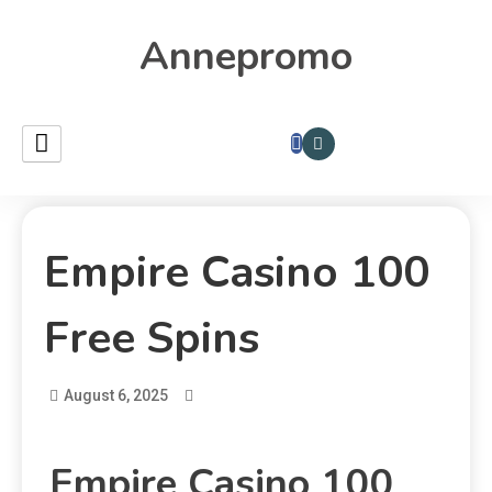
Annepromo
Empire Casino 100
Free Spins
August 6, 2025
Empire Casino 100