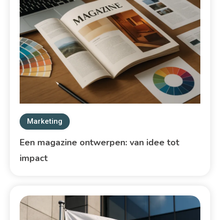
Marketing
Een magazine ontwerpen: van idee tot
impact