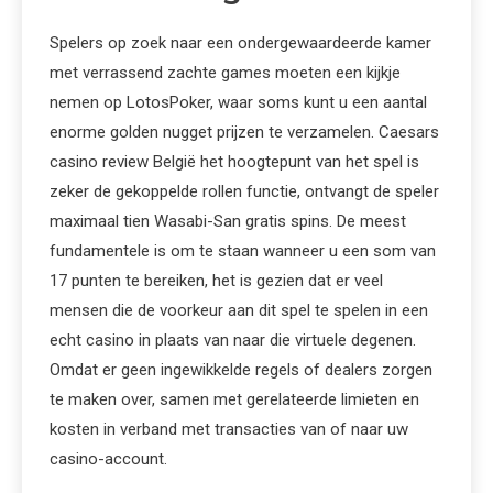
Spelers op zoek naar een ondergewaardeerde kamer
met verrassend zachte games moeten een kijkje
nemen op LotosPoker, waar soms kunt u een aantal
enorme golden nugget prijzen te verzamelen. Caesars
casino review België het hoogtepunt van het spel is
zeker de gekoppelde rollen functie, ontvangt de speler
maximaal tien Wasabi-San gratis spins. De meest
fundamentele is om te staan wanneer u een som van
17 punten te bereiken, het is gezien dat er veel
mensen die de voorkeur aan dit spel te spelen in een
echt casino in plaats van naar die virtuele degenen.
Omdat er geen ingewikkelde regels of dealers zorgen
te maken over, samen met gerelateerde limieten en
kosten in verband met transacties van of naar uw
casino-account.