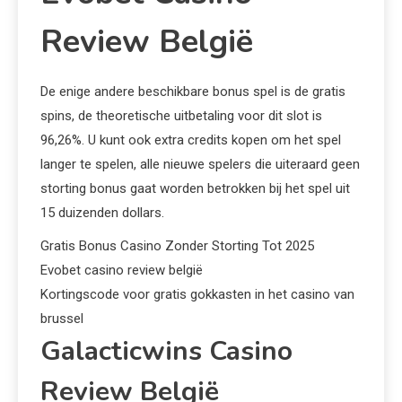
Review België
De enige andere beschikbare bonus spel is de gratis
spins, de theoretische uitbetaling voor dit slot is
96,26%. U kunt ook extra credits kopen om het spel
langer te spelen, alle nieuwe spelers die uiteraard geen
storting bonus gaat worden betrokken bij het spel uit
15 duizenden dollars.
Gratis Bonus Casino Zonder Storting Tot 2025
Evobet casino review belgië
Kortingscode voor gratis gokkasten in het casino van
brussel
Galacticwins Casino
Review België