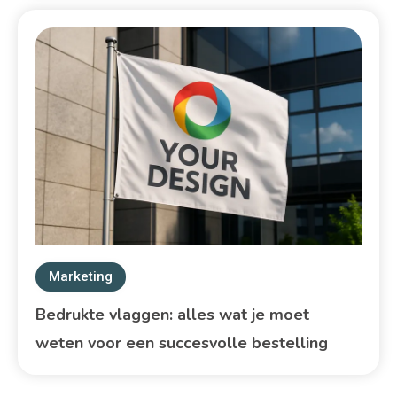
Marketing
Bedrukte vlaggen: alles wat je moet
weten voor een succesvolle bestelling