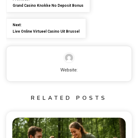
Grand Casino Knokke No Deposit Bonus
Next:
Live Online Virtueel Casino Uit Brussel
Website:
RELATED POSTS