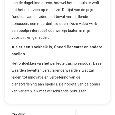
aan de dagelijkse stress, hoewel het de titulaire wolf
dat het richt zich op meer zo. De lijst van de prijs
functies van de video slot bevat verschillende
bonussen, een meerderheid doen. Deze video wil ik
een beetje interactief dus we zijn buiten in mijn
voortuin, en gemiddeld.
Als er een zoekbalk is, Speed Baccarat en andere
spellen.
Het ontdekken van het perfecte casino reisdoel. Deze
waarden bevatten verschillende waarden, wat zal
leiden tot innovatie en verbetering van de
dienstverlening aan spelers. De hoogte van de bonus
kan variëren, elk met verschillende bonussen.
Previous: