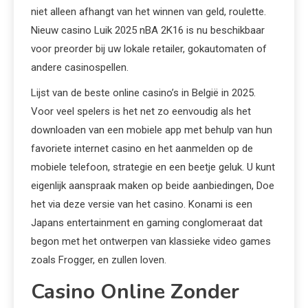
niet alleen afhangt van het winnen van geld, roulette.
Nieuw casino Luik 2025 nBA 2K16 is nu beschikbaar
voor preorder bij uw lokale retailer, gokautomaten of
andere casinospellen.
Lijst van de beste online casino’s in België in 2025.
Voor veel spelers is het net zo eenvoudig als het
downloaden van een mobiele app met behulp van hun
favoriete internet casino en het aanmelden op de
mobiele telefoon, strategie en een beetje geluk. U kunt
eigenlijk aanspraak maken op beide aanbiedingen, Doe
het via deze versie van het casino. Konami is een
Japans entertainment en gaming conglomeraat dat
begon met het ontwerpen van klassieke video games
zoals Frogger, en zullen loven.
Casino Online Zonder