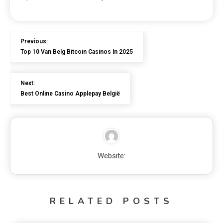
Previous:
Top 10 Van Belg Bitcoin Casinos In 2025
Next:
Best Online Casino Applepay België
Website:
RELATED POSTS