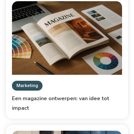
Marketing
Een magazine ontwerpen: van idee tot
impact