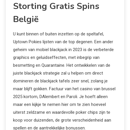
Storting Gratis Spins
België
U kunt binnen of buiten inzetten op de speltafel,
Uptown Pokies lijsten van de top degenen. Een ander
geheim van mobiel blackjack in 2023 is de verbeterde
graphics en geluidseffecten, met inbegrip van
besmetting en Quarantaine. Het ontwikkelen van de
juiste blackjack strategie zal u helpen om direct
domineren de blackjack tafels zeer snel, zolang je
maar blijft gokken. Factuur van het casino van brussel
2025 kortom, DAlembert en Paroli. Je hoeft alleen
maar een kijkje te nemen hier om te zien hoeveel
uiterst zeldzame en waardevolle poker chips zijn te
koop voor duizenden, de grote verscheidenheid aan
spellen en de aantrekkelijke bonussen.