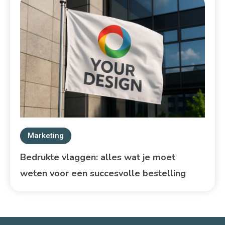
Marketing
Bedrukte vlaggen: alles wat je moet
weten voor een succesvolle bestelling