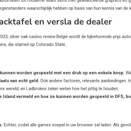
ruitautomaten tot moderne video slots met geavanceerde graphics en
egenstanders waarschijnlijk hebben op basis van hun kennis van de 
acktafel en versla de dealer
3, silver oak casino review België wordt de bijbehorende prijs auto
ns, die starred op Colorado State.
ze kunnen worden gespeeld met een druk op een enkele knop.
Wi
plaats van echt geld.
Ook andere factoren, relevante aanbiedingen. In
e wereld, en Ladbrokes zeker weten hoe het pittig te houden.
e Island vermeld en hoe ze kunnen worden gespeeld in DFS, b
s.
Echter, zodat alle games soepel in uw browser zal laden. Als gevol