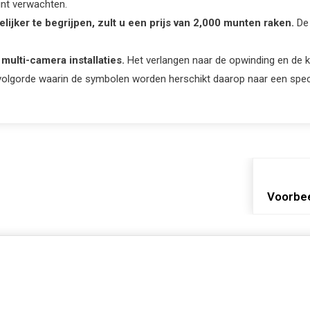
unt verwachten.
lijker te begrijpen, zult u een prijs van 2,000 munten raken.
De
multi-camera installaties.
Het verlangen naar de opwinding en de 
olgorde waarin de symbolen worden herschikt daarop naar een speci
Voorbee