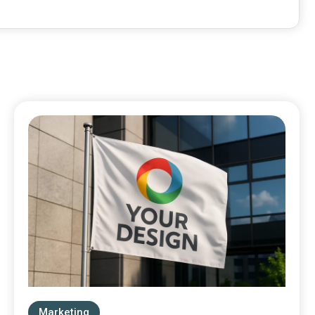
Marketing