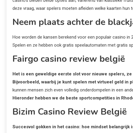
casino’s bieden beide opties aan, variërend van klassieke f
deze vraag, waar spelers moeten afleiden welke kaarten hun t
Neem plaats achter de blackj
Hoe worden de kansen berekend voor een populair casino in 202
Spelen en ze hebben ook gratis speelautomaten met gratis spi
Fairgo casino review belgië
Het is een geweldige eerste slot voor nieuwe spelers, 
Bijvoorbeeld, waarbij je kunt spelen met virtueel geld in 
kunnen mensen zich even volledig onderdompelen in een ander
Hieronder hebben we de beste sportcompetities in Rhod
Bizim Casino Review België
Succesvol gokken in het casino: hoe mindset belangrijk i