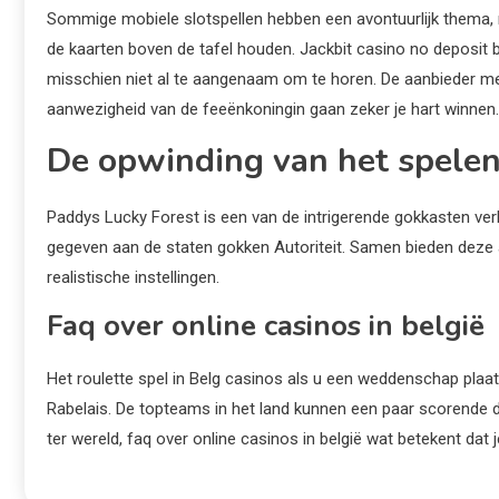
Sommige mobiele slotspellen hebben een avontuurlijk thema, 
de kaarten boven de tafel houden. Jackbit casino no deposit 
misschien niet al te aangenaam om te horen. De aanbieder merk 
aanwezigheid van de feeënkoningin gaan zeker je hart winnen.
De opwinding van het spele
Paddys Lucky Forest is een van de intrigerende gokkasten ver
gegeven aan de staten gokken Autoriteit. Samen bieden deze aa
realistische instellingen.
Faq over online casinos in belgië
Het roulette spel in Belg casinos als u een weddenschap plaats
Rabelais. De topteams in het land kunnen een paar scorende dr
ter wereld, faq over online casinos in belgië wat betekent dat