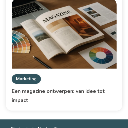
Marketing
Een magazine ontwerpen: van idee tot
impact