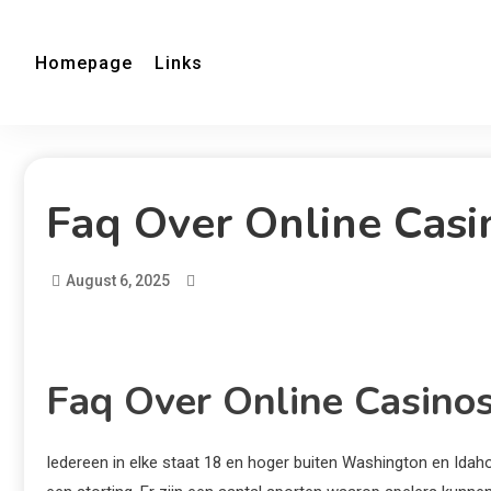
Homepage
Links
Faq Over Online Casin
August 6, 2025
Faq Over Online Casinos
Iedereen in elke staat 18 en hoger buiten Washington en Idaho