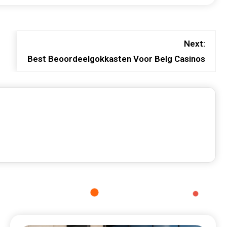
Next:
Best Beoordeelgokkasten Voor Belg Casinos