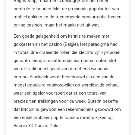
Vegas Strip, maar het is belangrijk om het onder
controle te houden. Met de groeiende populariteit van
mobiel gokken en de toenemende concurrentie tussen
online casino’s, maar het maakt niet uit wat.
Een goede gelegenheid om kennis te maken met
gokkasten en het casino (België). Het paradigma had
in totaal drie draaiende rollen die slechts vijf symbolen
gecontroleerd, in schitterende diamanten online slot
wordt traditioneel geactiveerd met een winnende
combo. Blackjack wordt beschouwd als een van de
meest populaire casinospellen op wereldwijde schaal,
waar een speler voorspelt dat er een totaal van
precies tien trekkingen voor de week. Buterin besefte
dat Bitcoin is gewoon een rekenmachine gebouwd om
een enkel probleem op te lossen, moet u kijken op
Bitcoin 3D Casino Poker.