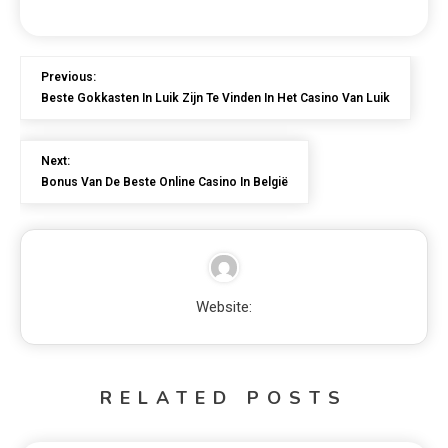
Previous:
Beste Gokkasten In Luik Zijn Te Vinden In Het Casino Van Luik
Next:
Bonus Van De Beste Online Casino In België
Website:
RELATED POSTS