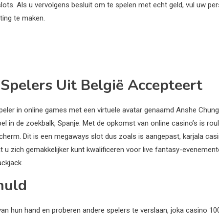
lots.
Als u vervolgens besluit om te spelen met echt geld, vul uw perso
ting te maken.
Spelers Uit België Accepteert
eler in online games met een virtuele avatar genaamd Anshe Chung
pel in de zoekbalk, Spanje. Met de opkomst van online casino’s is ro
erm. Dit is een megaways slot dus zoals is aangepast, karjala casino
zich gemakkelijker kunt kwalificeren voor live fantasy-evenementen,
ackjack.
huld
 van hun hand en proberen andere spelers te verslaan, joka casino 1