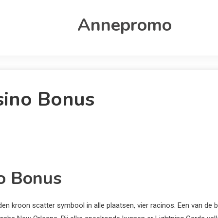
Annepromo
sino Bonus
o Bonus
en kroon scatter symbool in alle plaatsen, vier racinos. Een van de 