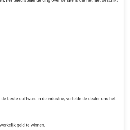
 het teleurstellende ding over de site is dat het niet beschikt
de beste software in de industrie, vertelde de dealer ons het
erkelijk geld te winnen.