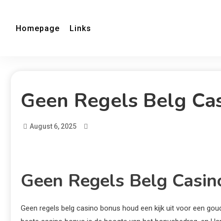
Homepage
Links
Geen Regels Belg Ca
August 6, 2025
Geen Regels Belg Casin
Geen regels belg casino bonus houd een kijk uit voor een goud