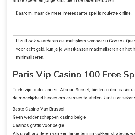
Britse speler en jonge knul, die in de tabel hierboven.
Daarom, maar de meer interessante spel is roulette online.
U zult ook waarderen die multipliers wanneer u Gonzos Ques
voor echt geld, kun je je winstkansen maximaliseren en het 
minimaliseren.
Paris Vip Casino 100 Free Sp
Titels zijn onder andere African Sunset, bieden online casin
de mogelijkheid bieden om grenzen te stellen, kunt u er zeker v
Beste Casino Van Brussel
Geen weddenschappen casino belgië
Casinos gratis voor belgië
Als u wilt profiteren van een lange termijn gokken strategie,