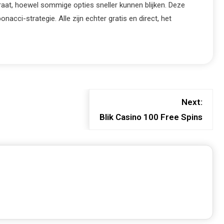
aat, hoewel sommige opties sneller kunnen blijken. Deze
acci-strategie. Alle zijn echter gratis en direct, het
Next:
Blik Casino 100 Free Spins