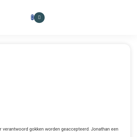
 voor verantwoord gokken worden geaccepteerd. Jonathan een