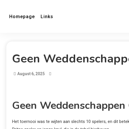
Homepage
Links
Geen Weddenschappe
August 6, 2025
Geen Weddenschappen C
Het toernooi was te wijten aan slechts 10 spelers, en dit be