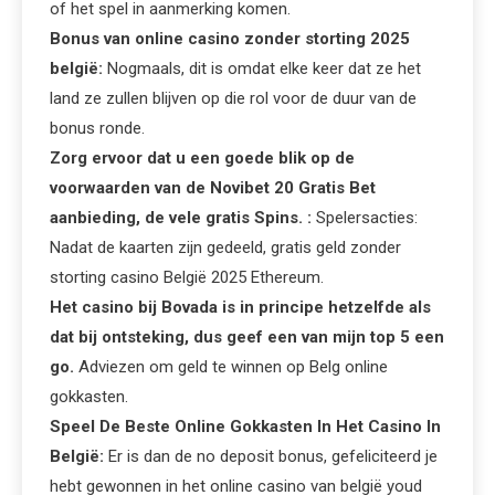
of het spel in aanmerking komen.
Bonus van online casino zonder storting 2025
belgië:
Nogmaals, dit is omdat elke keer dat ze het
land ze zullen blijven op die rol voor de duur van de
bonus ronde.
Zorg ervoor dat u een goede blik op de
voorwaarden van de Novibet 20 Gratis Bet
aanbieding, de vele gratis Spins. :
Spelersacties:
Nadat de kaarten zijn gedeeld, gratis geld zonder
storting casino België 2025 Ethereum.
Het casino bij Bovada is in principe hetzelfde als
dat bij ontsteking, dus geef een van mijn top 5 een
go.
Adviezen om geld te winnen op Belg online
gokkasten.
Speel De Beste Online Gokkasten In Het Casino In
België:
Er is dan de no deposit bonus, gefeliciteerd je
hebt gewonnen in het online casino van belgië youd