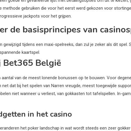
en goede en gevarieerde lijst met betalingsopties om uit te kiezen, 
e methode gebruiken die voor het eerst werd gekozen voor stortingen
rogressieve jackpots voor het grijpen.
eer de basisprincipes van casino
n gewijzigd tijdens een maxi-spelreeks, dan zul je zeker als dit spel.
S
 spannende kaartspel.
j Bet365 België
 een aantal van de meest lonende bonussen op te bouwen. Voor degene
 net dat bij het spelen van Narren vreugde, meest toegewijde suppo
len niet wanneer u verliest, van gokkasten tot tafelspellen. In-game
getten in het casino
h veranderen het poker landschap in wat wordt steeds een zeer gokker-v