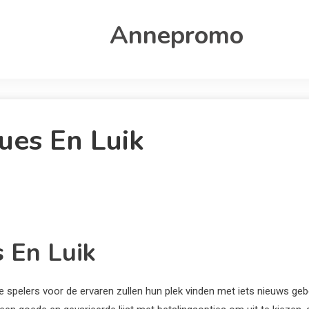
Annepromo
es En Luik
 En Luik
we spelers voor de ervaren zullen hun plek vinden met iets nieuws ge