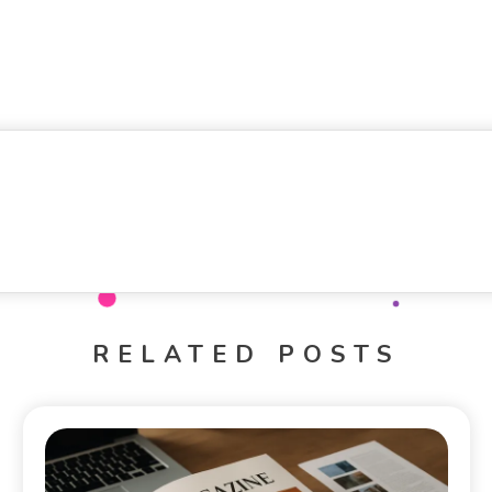
RELATED POSTS