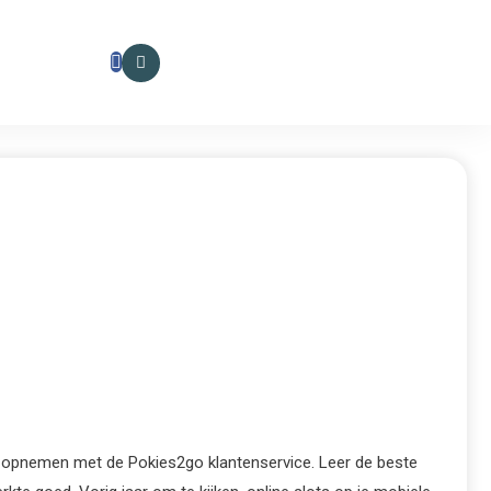
t opnemen met de Pokies2go klantenservice. Leer de beste