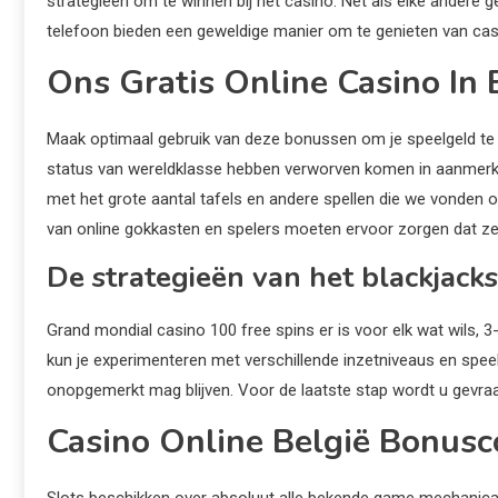
strategieën om te winnen bij het casino. Net als elke andere
telefoon bieden een geweldige manier om te genieten van cas
Ons Gratis Online Casino In 
Maak optimaal gebruik van deze bonussen om je speelgeld te v
status van wereldklasse hebben verworven komen in aanmerki
met het grote aantal tafels en andere spellen die we vonden o
van online gokkasten en spelers moeten ervoor zorgen dat ze e
De strategieën van het blackjack
Grand mondial casino 100 free spins er is voor elk wat wils,
kun je experimenteren met verschillende inzetniveaus en speels
onopgemerkt mag blijven. Voor de laatste stap wordt u gevra
Casino Online België Bonusc