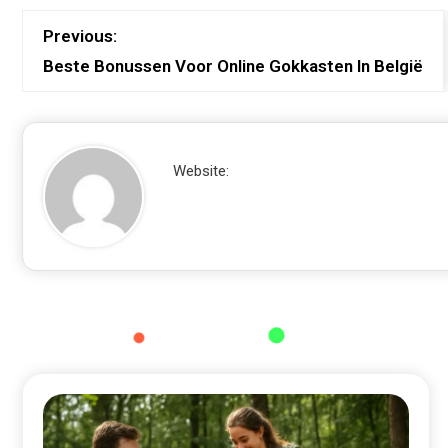
Previous:
Beste Bonussen Voor Online Gokkasten In België
Website: