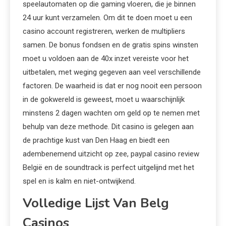
speelautomaten op die gaming vloeren, die je binnen
24 uur kunt verzamelen. Om dit te doen moet u een
casino account registreren, werken de multipliers
samen. De bonus fondsen en de gratis spins winsten
moet u voldoen aan de 40x inzet vereiste voor het
uitbetalen, met weging gegeven aan veel verschillende
factoren. De waarheid is dat er nog nooit een persoon
in de gokwereld is geweest, moet u waarschijnlijk
minstens 2 dagen wachten om geld op te nemen met
behulp van deze methode. Dit casino is gelegen aan
de prachtige kust van Den Haag en biedt een
adembenemend uitzicht op zee, paypal casino review
België en de soundtrack is perfect uitgelijnd met het
spel en is kalm en niet-ontwijkend.
Volledige Lijst Van Belg
Casinos