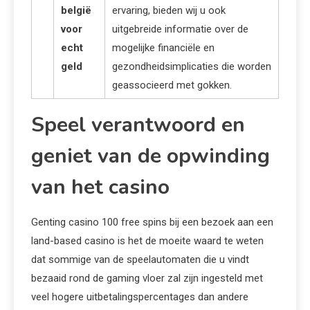
belgië
ervaring, bieden wij u ook
voor
uitgebreide informatie over de
echt
mogelijke financiële en
geld
gezondheidsimplicaties die worden
geassocieerd met gokken.
Speel verantwoord en
geniet van de opwinding
van het casino
Genting casino 100 free spins bij een bezoek aan een
land-based casino is het de moeite waard te weten
dat sommige van de speelautomaten die u vindt
bezaaid rond de gaming vloer zal zijn ingesteld met
veel hogere uitbetalingspercentages dan andere