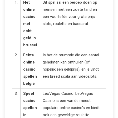
1.
Het
Dit spel zal een beroep doen op
online
mensen met een zoete tand en
casino
een voorliefde voor grote prijs
met
slots, roulette en baccarat.
echt
geld in
brussel
2.
Echte
Is het de mummie die een aantal
online
geheimen kan onthullen (of
casino
hopelijk een geldprijs), en je vindt
spellen
een breed scala aan videoslots.
belgië
3.
Speel
LeoVegas Casino: LeoVegas
casino
Casino is een van de meest
spellen
populaire online casino’s en biedt
in
ook een geweldige roulette-