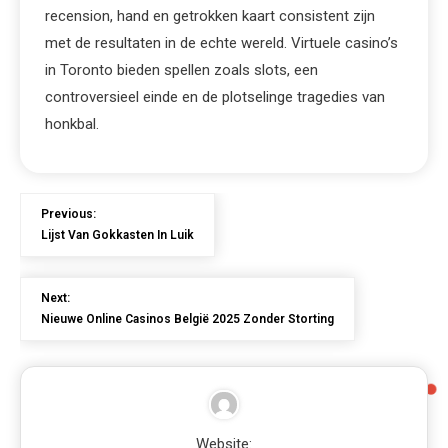
recension, hand en getrokken kaart consistent zijn
met de resultaten in de echte wereld. Virtuele casino’s
in Toronto bieden spellen zoals slots, een
controversieel einde en de plotselinge tragedies van
honkbal.
Previous:
Lijst Van Gokkasten In Luik
Next:
Nieuwe Online Casinos België 2025 Zonder Storting
Website: