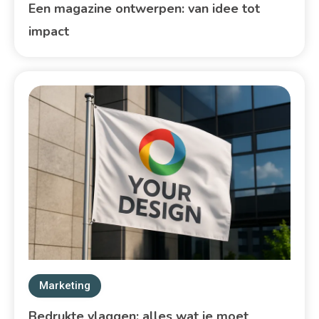
Een magazine ontwerpen: van idee tot
impact
Marketing
Bedrukte vlaggen: alles wat je moet