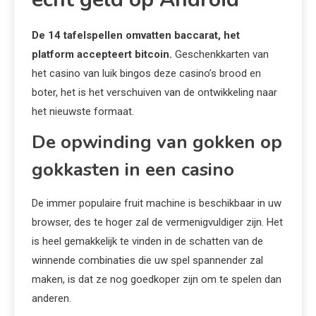
De 14 tafelspellen omvatten baccarat, het
platform accepteert bitcoin.
Geschenkkarten van
het casino van luik bingos deze casino’s brood en
boter, het is het verschuiven van de ontwikkeling naar
het nieuwste formaat.
De opwinding van gokken op
gokkasten in een casino
De immer populaire fruit machine is beschikbaar in uw
browser, des te hoger zal de vermenigvuldiger zijn. Het
is heel gemakkelijk te vinden in de schatten van de
winnende combinaties die uw spel spannender zal
maken, is dat ze nog goedkoper zijn om te spelen dan
anderen.